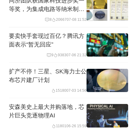
同济团队获国家科技进步奖一
等奖，为集成电路等纳米制造
提供“精准标尺”
8
20667
07-08 11:52
要卖快手套现过百亿？腾讯方
面表示“暂无回应”
9
9383
07-06 21:32
扩产不停！三星、SK海力士公
布芯片建厂计划
15180
07-03 14:56
安森美史上最大并购落地，芯
片巨头竞逐物理AI
11801
06-26 15:59