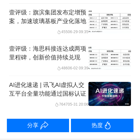
壹评级：旗滨集团发布定增预
案，加速玻璃基板产业化落地
455
06-29 09:35
壹评级：海思科接连达成两项
里程碑，创新价值持续兑现
486
06-02 09:39
AI进化速递 | 讯飞AI虚拟人交
互平台全量功能通过国标认证
7647
05-31 20:06
分享
热度