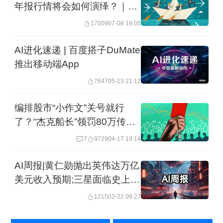
年报行情将会如何演绎？｜市
场观察
17009
07-08 19:05
AI进化速递 | 百度搭子DuMate
推出移动端App
7647
05-13 21:12
编排股市“小作文”关号就行
了？“杰克船长”领罚80万传递
新信号
7
9729
04-17 19:14
AI周报|黄仁勋抛出英伟达万亿
美元收入预期;三星面临史上最
大罢工威胁
1215
03-22 09:27