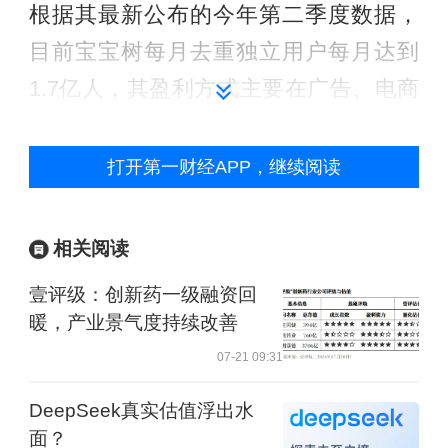
根据其最新公布的今年第二季度数据，
目前宝宝树每月去重独立用户每月达到
1.7亿人，其盈利方式主要在广告、电商
业务以及服务生态。其中广告收入占总
体盈利比例最大亦比较成熟，每年可达
打开第一财经APP，继续阅读
数亿级别。电商业务于去年起步后，上
月开始达到百万级盈利，而包括早教、
相关阅读
医疗、亲子游在内的服务生态今年刚刚
壹评级：创新药一级融资回
起步。魏小巍表示这也将成为最近两年
暖，产业景气度持续改善
的布局重点。
07-21 09:31
“在‘二孩’开放前中国的母婴市场就已经
DeepSeek真实估值浮出水
面？
达到了2万亿，在这其中40%的市场在商