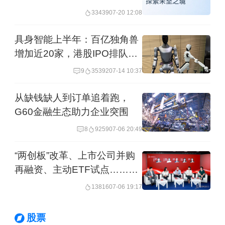
33439
07-20 12:08
业营收，而60%在服务类营收，这也是
为何我们要发展包括教育\医疗在内的服
具身智能上半年：百亿独角兽
增加近20家，港股IPO排队火
务生态。”魏小巍说。
热
9
35392
07-14 10:37
以母婴社区为主打的宝宝树之所以获得
从缺钱缺人到订单追着跑，
资本青睐，一个很重要的原因来自于国
G60金融生态助力企业突围
内母婴市场的成长迅速，并且85后和90
8
9259
07-06 20:49
后妈妈也已接棒成为“主力军”，网络社
“两创板”改革、上市公司并购
区、App正成为新一代妈妈获取育儿决
再融资、主动ETF试点……陆
策建议以及购买母婴用品的主要渠道。
家嘴金融沙龙2026年第二十期
13816
07-06 19:17
聚焦最新政策动向
根据此次宝宝树联合益普索发布的
股票