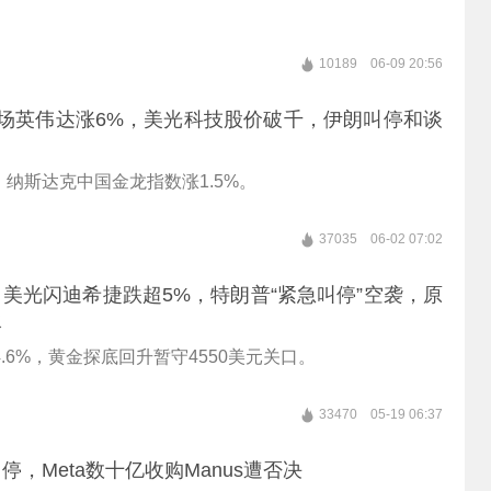
10189
06-09 20:56
燃市场英伟达涨6%，美光科技股价破千，伊朗叫停和谈
纳斯达克中国金龙指数涨1.5%。
37035
06-02 07:02
美光闪迪希捷跌超5%，特朗普“紧急叫停”空袭，原
水
4.6%，黄金探底回升暂守4550美元关口。
33470
05-19 06:37
停，Meta数十亿收购Manus遭否决