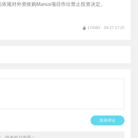
依规对外资收购Manus项目作出禁止投资决定。
174582
04-27 17:15
发表评论
论，快来抢沙发吧！