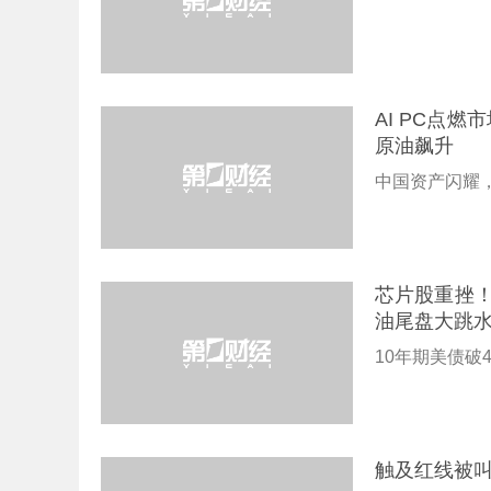
AI PC点
原油飙升
中国资产闪耀，
芯片股重挫！
油尾盘大跳
10年期美债破
触及红线被叫