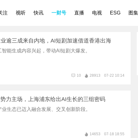
关注
视听
快讯
一财号
直播
电视
ESG
图
业逾三成来自内地，AI短剧加速借道香港出海
工智能生成内容兴起，带动AI短剧大爆发。
10
28913
07-22 10:14
新势力主场，上海浦东给出AI生长的三组密码
产业生态已迈入融合发展、交叉创新阶段。
14653
07-18 18:55