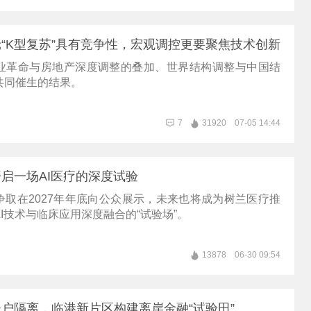
“K型复苏”具有竞争性，宏观调控更要聚焦技术创新
业革命与房地产深度调整的叠加、世界结构调整与中国结
共同催生的结果。
7
31920
07-05 14:44
启一场AI医疗的深度试验
争取在2027年年底向公众展示，未来也将成为树兰医疗推
I技术与临床应用深度融合的“试验场”。
13878
06-30 09:54
户隔离，临港新片区构建离岸金融“试验田”