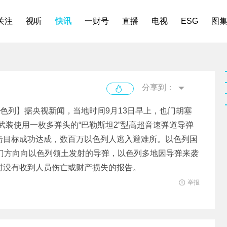
关注
视听
快讯
一财号
直播
电视
ESG
图
分享到：
色列】据央视新闻，当地时间9月13日早上，也门胡塞
武装使用一枚多弹头的“巴勒斯坦2”型高超音速弹道导弹
击目标成功达成，数百万以色列人逃入避难所。以色列国
门方向向以色列领土发射的导弹，以色列多地因导弹来袭
时没有收到人员伤亡或财产损失的报告。
举报