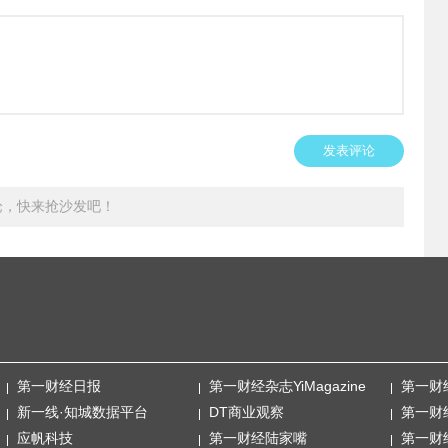
发表评论
论，快来抢沙发吧！
第一财经日报
第一财经杂志YiMagazine
第一财
新一线·知城数据平台
DT商业观察
第一财
应帆科技
第一财经陆家嘴
第一财