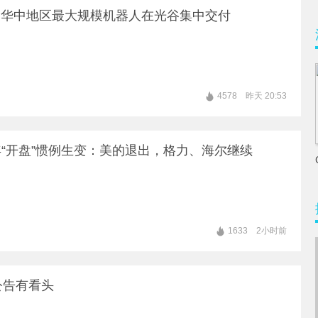
丨华中地区最大规模机器人在光谷集中交付
4578
昨天 20:53
“开盘”惯例生变：美的退出，格力、海尔继续
坛
资本年会
生物医药产业周
全球资产管理论坛
1633
2小时前
公告有看头