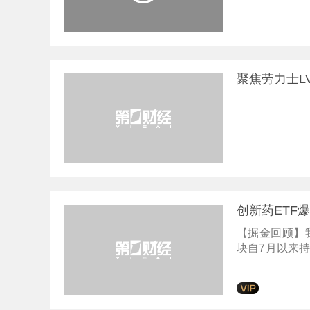
聚焦劳力士L
创新药ETF
【掘金回顾】我
块自7月以来
登上涨幅榜前
9%。该品种
剧，但在国产
天早盘，无论