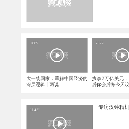
1689
2899
大一统国家：重解中国经济的
执掌2万亿美元
深层逻辑丨两说
后你会后悔今天
丨两说
专访汉钟精
11'42''