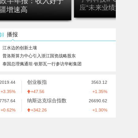
疆增速高
应“未来业绩如何支
播报
江水边的创新土壤
普洛斯算力中心引入浙江国资战略股东
泰国总理佩通坦·钦那瓦一行参访华彬集团
鸿蒙应用生态重塑App增长逻辑
双汇发展三季度业绩亮眼：肉类总外销量创新高
创业板指
2019.44
3563.12
“汾酒抖音挑战赛播放量突破6.3亿次，全面掀起新春清香热 >
3.35%
47.56
1.35%
“第四范式财报放盈利前景 定位AI时代Salesforce
纳斯达克综合指数
7757.64
26690.62
Robot Phone落地 “伙伴型”AI创新进入中国时刻”
0.62%
342.26
1.30%
关于开设“涉企侵权投诉举报专区”的公告
第一财经网络举报受理和处置规则
版权声明