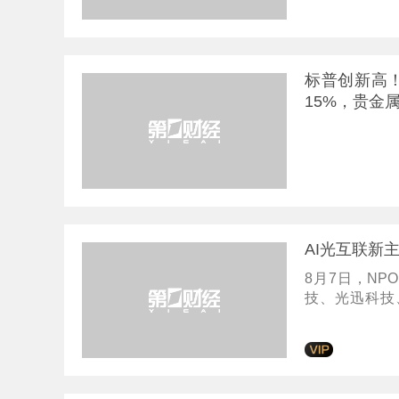
标普创新高！
15%，贵金
AI光互联新
8月7日，N
技、光迅科技
10%。消息
应用侧，阿里巴
展试点落地。机
抱NPO，更