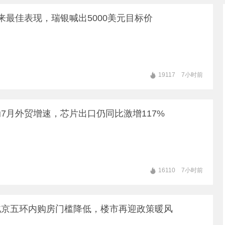
8月总票房（含预售）突破15亿，《蜘蛛侠：崭新之日》《八仙！》《功夫女足》《年会不能停！2》《痴迷》暂列8月票房榜前五​​
来最佳表现，瑞银喊出5000美元目标价
|
据央视新闻，乌克兰空军8日在社交媒体称，乌克兰首都基辅，以及敖德萨州等多地有无人机来袭风险。基辅市军事管理局称，由于无人机和弹道导弹威胁，基辅市拉响防空警报。该
输部将台风防御响应提升至二级。根据台风态势及走向，浙江海事局已启动浙江沿海Ⅰ级防台应急响应，提醒沿海船舶抓紧时间再次对船上关键设施设备开
据新华社，8日，市场监管总局公布数据显示，2026年上半年新产业新赛道相关企业持续增动能，人形机器人领域新设企业11.6万户，同比增长9.5%，服务业相关经营主
政管理局8日通报称，当天凌晨基辅市遭俄军袭击，截至当地时间5时45分，袭击已造成4人受伤，基辅市两个地区发生火灾，相关部门正在开展救援
北方 |
据央视新闻，从最新预报来看，台风“白海豚”将于9日晚上至10日早晨在浙江舟山到福建福鼎一带沿海登陆，受其影响，华东地区风雨将主要集中在8日至12日。未来三天，华
19117
7小时前
7月外贸增速，芯片出口仍同比激增117%
16110
7小时前
北京五环内购房门槛降低，楼市再迎政策暖风