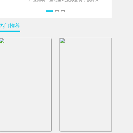
Haefele
几年仍将保持上行趋势，建议投资者采取
多元化配置策略以平衡机遇与风险。
热门推荐