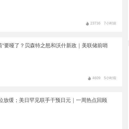
23736
7小时前
筒”要哑了？贝森特之怒和沃什新政｜美联储前哨
为何医院拒绝原配销毁婚外培育胚胎
是合规且审慎的？
4609
5小时前
江苏无锡“婚外胚胎维权案”中，因冷冻胚
秦中宇
胎作为特殊伦理物其处置权仅归属生物学
提供者，原配虽无权直接要求医院销毁胚
高位放缓；美日罕见联手干预日元｜一周热点回顾
胎，但可通过追究丈夫违反夫妻忠实义
义乌开始谈文化了｜全域生态说
务、伪造证件及不当处分夫妻共同财产等
义乌的商业文化正在吸引着全球、全国各
法律责任来维护自身权益。
地的人来到这里，成家立业的、旅游的、
第一财