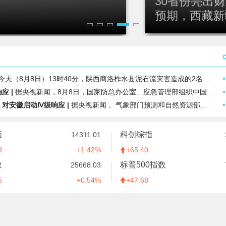
资收益申报、缴税要求
预期，西藏新
13时40分，陕西商洛柞水县泥石流灾害造成的2名失联人员中，最后1名失联人员被找到，已确认不幸遇难，此次泥石流灾害共造成3人不幸遇难
 |
据央视新闻，8月8日，国家防总办公室、应急管理部组织中国气象局、水利部、自然资源部、工业和信息化部、住房城乡建设部、交通运输部等部门以及浙江、福建、河北和其他可
对安徽启动Ⅳ级响应 |
据央视新闻， 气象部门预测和自然资源部地质灾害技术指导中心研判，受台风“白海豚”影响，未来三天，浙江东部、安徽西部等地局部地区发生地质灾害的风险高。自然资源部于
水利部举行会商，分析研判全国的防汛形势，未来三天钱塘江、甬江、椒江、水阳江可能发生编号洪水。截至8月8日9时，黑龙江、内蒙古、河北、云南等
第一 |
据中新网援引日媒8日报道，中国企业和高校研发总投入已超过美国，位居世界第一。据报道，日本文部科学省7日发布的“2026年科技指标”显示，中国2024年的研发投入
指
科创综指
14311.01
 |
据央视新闻，今天11时，“白海豚”的中心已经来到距离浙江温州东偏南方向约485公里的海面上，中心附近最大风力14级，为强台风级。预计台风“白海豚”将于明天（9日
9
1.42%
65.40
|
中国地震台网正式测定：8月8日12时21分，在四川宜宾市珙县（北纬28.48度，东经104.66度）发生3.4级地震，震源深度9公里。
数
标普500指数
25668.03
境内目标 |
据央视新闻，美国方面7日消息披露，美国太空探索技术公司（SpaceX）创始人马斯克明确拒绝允许乌克兰军方利用SpaceX旗下卫星互联网系统“星链”打击俄罗斯境内
5
0.54%
47.68
央视新闻，记者从福建海事局了解到，为了防御台风“白海豚”，截至8日12时，福建沿海共有40条客渡运航线停运，76艘客渡船停航。福建沿海全部115个水上施工作业
据新华社，美国财政部长斯科特·贝森特日前在接受美国亚利桑那州地方电视台采访时说，随着地缘政治局势变化，今后越来越多能源运输将绕过霍尔木兹海峡。他认为，霍尔木兹海
据新华社，路透社7日援引一名美国官员的话报道称，伊朗与阿曼围绕霍尔木兹海峡的谈判“有进展”，“预计很快达成协议”。这名官员说，一旦协议达成，霍尔木兹海峡恢复商业
测定：08月08日11时45分在新疆阿克苏地区沙雅县（北纬39.63度，东经82.87度）发生4.5级地震，震源深度25千米。