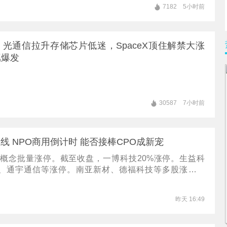
购物的、做生意的。
经研究
7182
5小时前
院
光通信拉升存储芯片低迷，SpaceX顶住解禁大涨
属爆发
30587
7小时前
主线 NPO商用倒计时 能否接棒CPO成新宠
PO概念批量涨停。截至收盘，一博科技20%涨停。生益科
、通宇通信等涨停。南亚新材、德福科技等多股涨幅超
面上，NPO（近封装光学）的产业化时间表正逐渐清晰，在
巴3.2T NPO已完成Beta版本测试，预计今年第三季度开
昨天 16:49
构认为，NPO是光互联领域的“韬”，海内外云厂商同步拥
是中国产业链的再一次重大机遇。