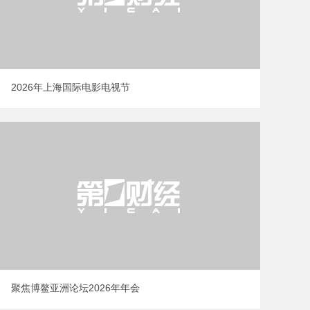
2026年上海国际电影电视节
2707
22'30''
和低碳“做大蛋
400万人，管着1.8万亿，他们
【主题演讲】K
群体增收“分
飞来上海，只说了一件事丨两
特征与财富管理
说
聚焦博鳌亚洲论坛2026年年会