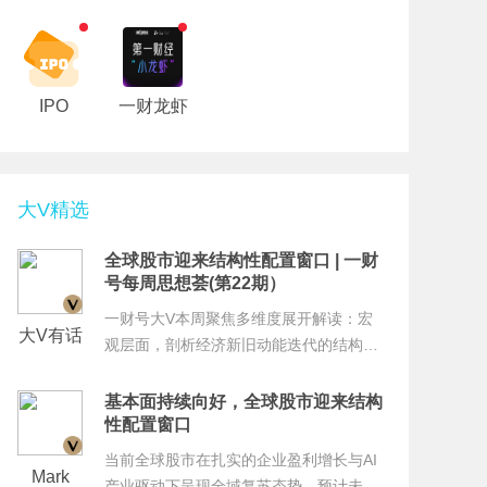
IPO
一财龙虾
大V精选
全球股市迎来结构性配置窗口 | 一财
号每周思想荟(第22期）
一财号大V本周聚焦多维度展开解读：宏
大V有话
陈宏
观层面，剖析经济新旧动能迭代的结构性
说
差异，解读7月政治局会议核心信号与下半
年经济工作主线；资本层面，研判全球股
基本面持续向好，全球股市迎来结构
市走势，提出多元资产配置策略；产业层
性配置窗口
面，解读新兴产业崛起态势；法律层面，
当前全球股市在扎实的企业盈利增长与AI
解析婚外胚胎处置相关法律伦理问题。
Mark
付一
产业驱动下呈现全域复苏态势，预计未来