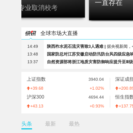
居民境外投
校艺术专业取消校考
一直存在
全球市场大直播
14:49
陕西柞水泥石流灾害致3人遇难 |
据央视新闻，今天（8月8日）
13:48
国家防总对江苏安徽启动防汛防台风四级应急响应
13:37
自然资源部将浙江地质灾害防御响应提升至Ⅲ级 
13:36
水利部：全国13条河流仍维持超警 |
据央视新闻，今天上午，
13:36
日媒：中国企业高校研发总投入超美国，居世界
上证指数
深证成
3940.04
13:32
“白海豚”已“闭眼” 预计9至10日在浙闽沿海登陆
39.68
1.02%
200.8
12:43
四川宜宾市珙县发生3.4级地震 震源深度9公里 
沪深300
恒生指
4694.44
12:33
消息人士：马斯克拒绝让乌克兰用“星链”打击俄
43.13
0.93%
137.7
12:32
受台风“白海豚”影响 福建沿海40条航线停航 |
据
12:30
贝森特称霍尔木兹海峡将逐步失去战略重要性 |
头条
最新
最热
12:29
美官员：预计霍尔木兹海峡协议将“很快达成” |
12:03
新疆阿克苏地区沙雅县发生4.5级地震 |
中国地震台网正式