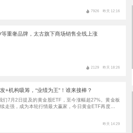
7926
昨天 12:16
V等重奢品牌，太古旗下商场销售全线上涨
2129
昨天 18:26
爆发+机构吸筹，“业绩为王”！谁来接棒？
们7月2日提及的黄金股ETF，至今涨幅超27%。黄金板
持续走强，成为本轮行情最大赢家，今日黄金ETF再度集体
列。我们8月2日提及的半导体设备ETF，本周累计涨幅超
在近期日报中多次提示短期博弈机会，尽管板块内部分化加
昨天 14:29
替代加速推进背景下，仍保持较高弹性。 【今日速览】今
是ETF市场还是A股，都表现出结构分化的特征，这是缩量