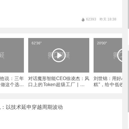
62393
昨天 18:38
62'36''
20'00''
，他说：三年
对话魔形智能CEO徐凌杰：风
刘世锦：用好AI
没做这个选择
口上的Token超级工厂 | 未知
糕”，给中低收入
之境首播
好蛋糕”
机：以技术延申穿越周期波动