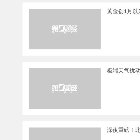
12:01
2026年8月票房破15亿元 |
据灯塔专业版，截至8月8日，2026年
黄金创1月以
11:46
乌称基辅市拉响防空警报 俄称多地有导弹来袭 
11:46
交通运输部启动台风二级防御响应 |
据央视新闻，今天，交通运
14:54
今年上半年人形机器人领域新设企业11.6万户 |
14:50
乌称基辅等地遭袭 已有多人死伤 |
据央视新闻，乌克兰基辅市军
14:49
台风“白海豚” 降雨进程表出炉 残余环流或将影响
极端天气扰动
深夜重磅！