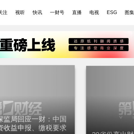
关注
视听
快讯
一财号
直播
电视
ESG
图
保监局回应一财：中国
30省份亮出