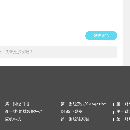
发表评论
论，快来抢沙发吧！
第一财经日报
第一财经杂志YiMagazine
第一财
新一线·知城数据平台
DT商业观察
第一财
应帆科技
第一财经陆家嘴
第一财