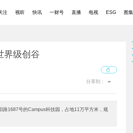
关注
视听
快讯
一财号
直播
电视
ESG
图
世界级创谷
分享到：
1687号的Campus科技园，占地11万平方米，规