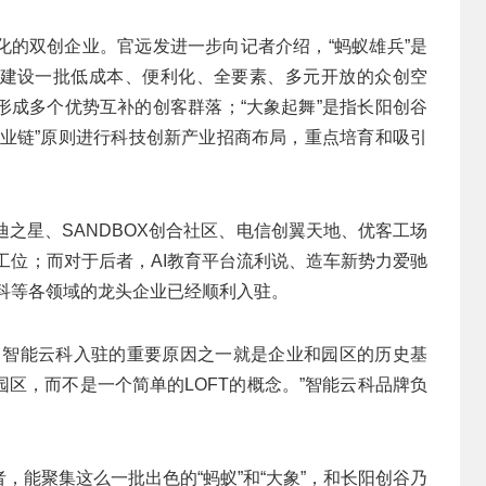
化的双创企业。官远发进一步向记者介绍，“蚂蚁雄兵”是
建设一批低成本、便利化、全要素、多元开放的众创空
形成多个优势互补的创客群落；“大象起舞”是指长阳创谷
产业链”原则进行科技创新产业招商布局，重点培育和吸引
迪之星、SANDBOX创合社区、电信创翼天地、优客工场
客工位；而对于后者，AI教育平台流利说、造车新势力爱驰
云科等各领域的龙头企业已经顺利入驻。
。智能云科入驻的重要原因之一就是企业和园区的历史基
区，而不是一个简单的LOFT的概念。”智能云科品牌负
，能聚集这么一批出色的“蚂蚁”和“大象”，和长阳创谷乃