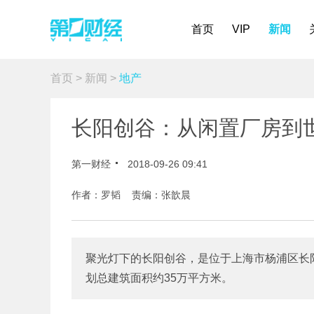
首页
VIP
新闻
首页
>
新闻
>
地产
长阳创谷：从闲置厂房到
第一财经
2018-09-26 09:41
作者：罗韬 责编：张歆晨
聚光灯下的长阳创谷，是位于上海市杨浦区长阳路
划总建筑面积约35万平方米。