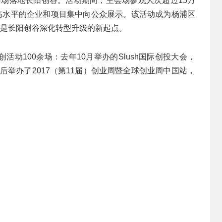
主会场落地长阳创谷。活动期间，主会场参观人次超过15万
最高水平的企业和项目集中向公众展示。该活动成为杨浦区
也是长阳创谷深化转型升级的新起点。
动100余场：去年10月举办的Slush国际创投大会，
随后举办了2017（第11届）创业周暨全球创业周中国站，