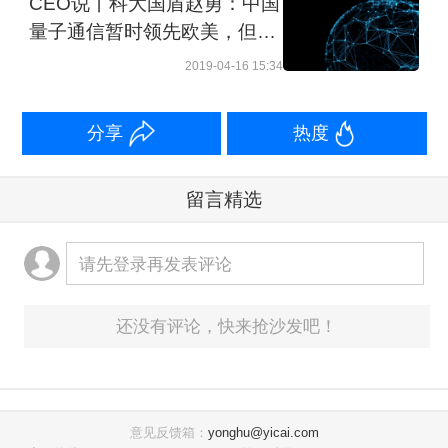
三是我们跟“一带一路”建了10个国
CEO说丨科大国盾赵勇：中国
量子通信暂时领先欧美，但不
际实验室。很多“一带一路”的国家
能掉以轻心
2019-04-16 15:34
它们往往没有标准，水泥生产出
来合不合适不知道，所以也做了
分享
热度
这些工作。
留言精选
那么还有三个一呢？一个是我们
做100家建材连锁，相对在非洲、
请先登录再发表评论
南太地区建立小型的建材连锁，
国内的建材连锁我们和B&Q合资
还没有评论，快来抢沙发吧！
的百安居，这都是大规模的，
两、三万平米的，我们在非洲建
了两千平米、三千平米的小店是
意见反馈箱：
yonghu@yicai.com