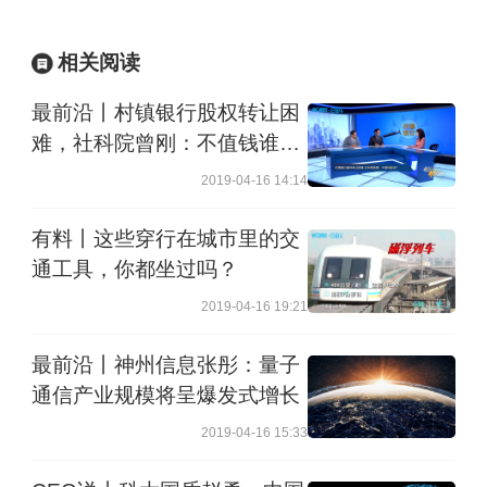
场，这主要是也想降低风险，而
相关阅读
不是圈很多地在那去做，而是实
最前沿丨村镇银行股权转让困
事求是。
难，社科院曾刚：不值钱谁
买？
二是我们做了10个海外仓，海外
2019-04-16 14:14
仓是什么意思呢？在迪拜、俄罗
有料丨这些穿行在城市里的交
斯、坦桑尼亚我们建了海外仓，
通工具，你都坐过吗？
主要是把中国的建筑材料能够运
2019-04-16 19:21
出去。这个也不光是中国建材
最前沿丨神州信息张彤：量子
的，包括各省市的很多的材料也
通信产业规模将呈爆发式增长
都放在那个地方。
2019-04-16 15:33