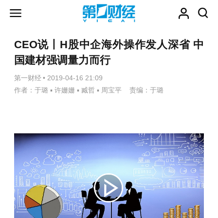
CEO说丨H股中企海外操作发人深省 中
国建材强调量力而行
第一财经
•
2019-04-16 21:09
作者：于璐 ▪ 许姗姗 ▪ 臧哲 ▪ 周宝平 责编：于璐