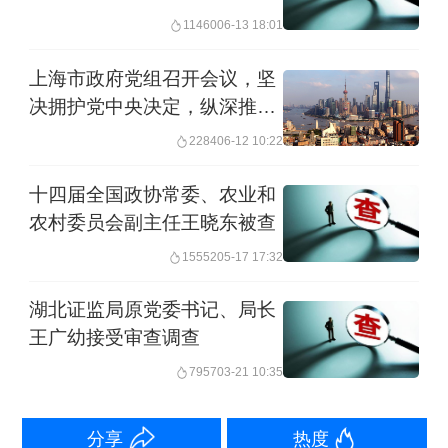
查
2011.08--2011.09 唐山市委宣传部部长
11460
06-13 18:01
上海市政府党组召开会议，坚
2011.09--2014.12 唐山市委常委、宣传
决拥护党中央决定，纵深推进
部部长
政府系统党风廉政建设和反腐
2284
06-12 10:22
败斗争
2014.12-- 河北日报报业集团（河北日报
十四届全国政协常委、农业和
社）管委会主任（社长）、党委书记
农村委员会副主任王晓东被查
15552
05-17 17:32
九届省委委员，省十二届政协常委
湖北证监局原党委书记、局长
举报
王广幼接受审查调查
7957
03-21 10:35
分享
热度