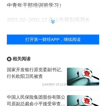
中青年干部培训班学习）
2001.02--2001.12 唐山市规划局局长
2001.12--2003.04 唐山市规划局局长、
打开第一财经APP，继续阅读
党组书记（其间： 2002.09--2003.01在
省委党校中青年干部培训班学习）
相关阅读
2003.04--2011.08 唐山市副市长
国家开发银行原党委副书记、
行长欧阳卫民被查
（2000.04--2006.03在天津大学管理学院
6438
07-19 11:01
管理科学与工程专业学习，获管理学博
中国人民保险集团股份有限公
士学位）
司原副总裁俞小平接受审查调