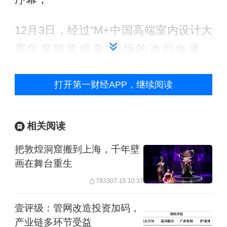
12月3日，经过“M+中国高端室内设计大
赛年度颁奖盛典”现场的激烈角逐，
神“设”手战队、“梁”师益友战队、造煌者
打开第一财经APP，继续阅读
战队拔得头筹，赢得敦煌榆林44窟三大
改造空间改造权；
相关阅读
把敦煌洞窟搬到上海，千年壁
画在舞台重生
7833
07-15 10:37
壹评级：管网改造投资加码，
产业链多环节受益