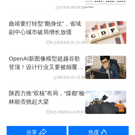
672
06-09 09:08
2019年，是让设计梦想照进现实，圆梦
曲靖要打转型“翻身仗”，省域
副中心城市破局增长放缓
千年敦煌的新一年，这一年，敦煌石窟
8
6252
05-31 21:44
之“榆林44窟新建计划”三大改造空间最终
落成，而同时炳灵石窟改造施工也提上
OpenAI新图像模型超越谷歌
登顶！设计行业又要被颠覆
了日程。
了？
3651
04-22 15:39
1月6日，“梁”师益友战队设计师杨洋、
陕西力推“双核”布局，“煤都”榆
神“设”手战队设计师董波、造煌者战队设
林能否挑起大梁
计师廖志强作为三支获胜战队代表，分
9
1062
04-13 20:07
别带着各自队伍的改造方案，再次前往
敦煌展开了实地沟通交底工作；
分享
热度