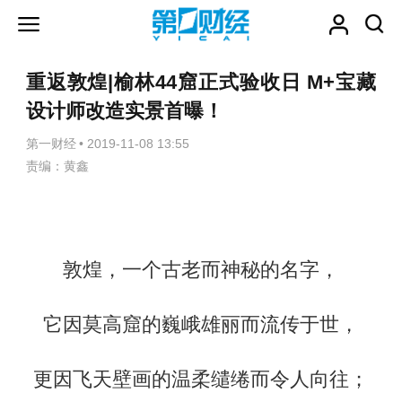
重返敦煌|榆林44窟正式验收日 M+宝藏
设计师改造实景首曝！
第一财经
•
2019-11-08 13:55
责编：黄鑫
敦煌，一个古老而神秘的名字，
它因莫高窟的巍峨雄丽而流传于世，
更因飞天壁画的温柔缱绻而令人向往；