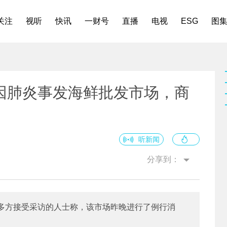
关注
视听
快讯
一财号
直播
电视
ESG
图
因肺炎事发海鲜批发市场，商
听新闻
分享到：
多方接受采访的人士称，该市场昨晚进行了例行消