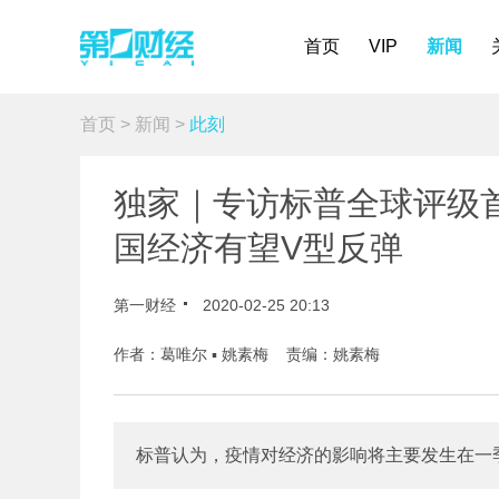
首页
VIP
新闻
首页
>
新闻
>
此刻
独家｜专访标普全球评级首
国经济有望V型反弹
第一财经
2020-02-25 20:13
作者：葛唯尔 ▪ 姚素梅 责编：姚素梅
标普认为，疫情对经济的影响将主要发生在一