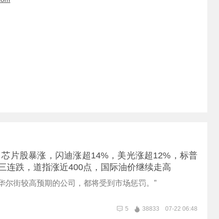
芯片股暴涨，闪迪涨超14%，美光涨超12%，标普
束三连跌，道指涨近400点，国际油价继续走高
到华尔街较高预期的公司，都将受到市场惩罚。”
5
38833
07-22 06:48