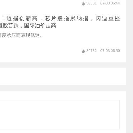
50551
07-08 06:44
天！道指创新高，芯片股拖累纳指，闪迪重挫
，中概股普跌，国际油价走高
再度承压而表现低迷。
39732
07-03 06:50