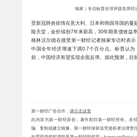
独家｜专访标普全球评级首席经济
受新冠肺炎疫情在意大利、日本和韩国等国的蔓延
险天堂，金价续创7年来新高，30年期美债收益
格林沃尔德在接受第一财经记者独家专访时表示
中国全年经济增速下调0.7个百分点。标普认
前，中国经济有望实现全面反弹。据此预测，目
第一财经广告合作，
请点击这里
此内容为第一财经原创，著作权归第一财经所有。未
编、复制或建立镜像。第一财经保留追究侵权者法律责
如需获得授权请联系第一财经版权部：
banquan@yicai.