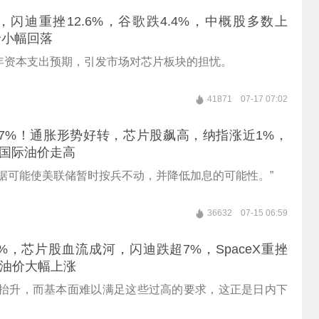
%，闪迪重挫12.6%，谷歌跌4.4%，中概股多数上
价小幅回落
年资本支出预期，引发市场对芯片板块的担忧。
41871
07-17 07:02
7%！通胀形势好转，芯片股飙高，纳指涨近1%，
，国际油价走高
数据可能使美联储暂时按兵不动，并降低加息的可能性。”
36632
07-15 06:59
2%，芯片股血流成河，闪迪跌超7%，SpaceX重挫
国际油价大幅上涨
经抬升，而基本面难以满足这些过高的要求，这正是日内下