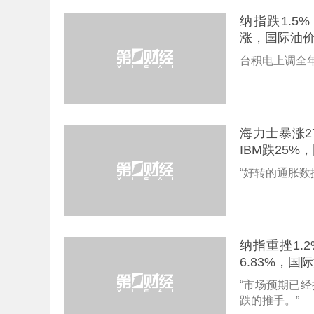
纳指跌1.5
涨，国际油
台积电上调全
海力士暴涨2
IBM跌25%
“好转的通胀
纳指重挫1.
6.83%，
“市场预期已
跌的推手。”