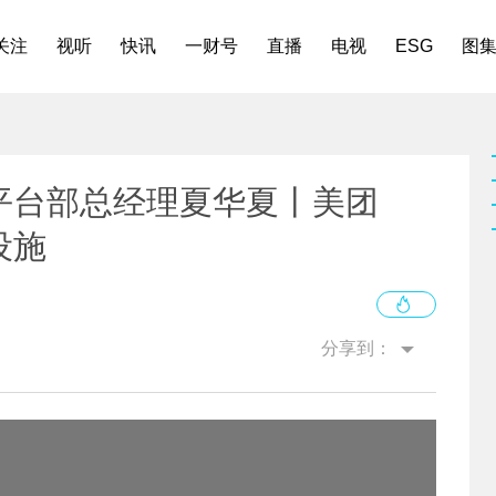
关注
视听
快讯
一财号
直播
电视
ESG
图
平台部总经理夏华夏丨美团
设施
分享到：