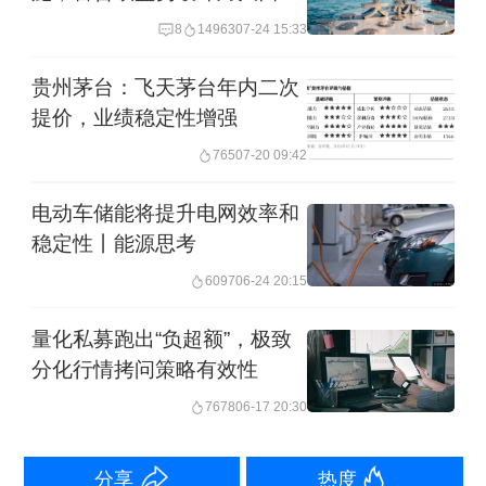
贸易稳定性
8
14963
07-24 15:33
共同开发。10月22日，mRNA-1273的三
期临床试验COVE在美国完成了30000名
贵州茅台：飞天茅台年内二次
受试者的入组。这一随机双盲，含安慰
提价，业绩稳定性增强
剂对照的三期临床试验的主要终点是预
765
07-20 09:42
防出现症状的COVID-19疾病，关键次要
电动车储能将提升电网效率和
终点包括预防严重COVID-19疾病和预防
稳定性丨能源思考
新冠病毒感染，这一候选疫苗在临床前
6097
06-24 20:15
研究和1期临床试验中均已表现出良好的
量化私募跑出“负超额”，极致
安全性、耐受性、以及免疫原性。
分化行情拷问策略有效性
7678
06-17 20:30
Moderna公司通过公司官网表示，
mRNA-1273疫苗三期临床试验COVE的
分享
热度