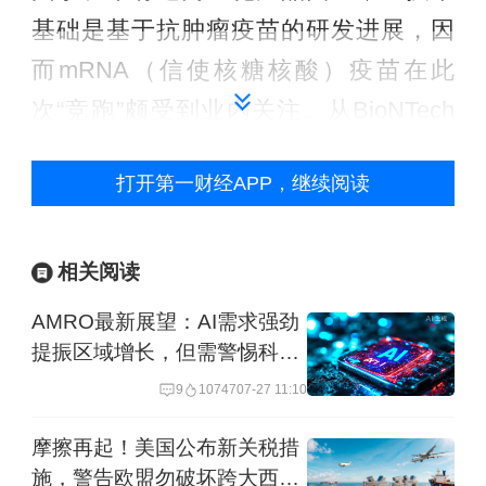
基础是基于抗肿瘤疫苗的研发进展，因
而mRNA（信使核糖核酸）疫苗在此
次“竞跑”颇受到业内关注。从BioNTech
和Moderna两家公司各自公布的新冠候
打开第一财经APP，继续阅读
选疫苗初步数据情况来看，谁更占优
呢？
相关阅读
稳定性PK:Moderna或胜出
AMRO最新展望：AI需求强劲
提振区域增长，但需警惕科技
mRNA-1273是一种编码融合前稳定形态
周期与中东风险
9
10747
07-27 11:10
的新冠病毒刺突蛋白的mRNA疫苗，由
Moderna和来自美国国立过敏与传染病
摩擦再起！美国公布新关税措
施，警告欧盟勿破坏跨大西洋
研究所（NIAID）疫苗研究中心的研究者