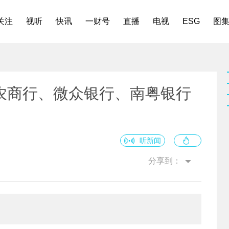
关注
视听
快讯
一财号
直播
电视
ESG
图
农商行、微众银行、南粤银行
听新闻
分享到：