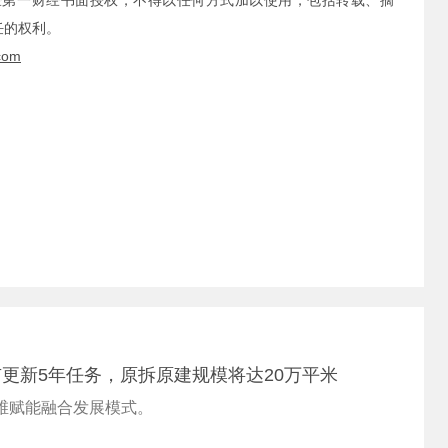
经第一财经书面授权，不得以任何方式加以使用，包括转载、摘
任的权利。
com
更新5年任务，原拆原建规模将达20万平米
多维赋能融合发展模式。