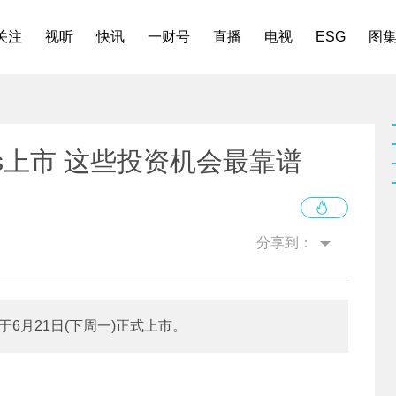
关注
视听
快讯
一财号
直播
电视
ESG
图
s上市 这些投资机会最靠谱
分享到：
于6月21日(下周一)正式上市。