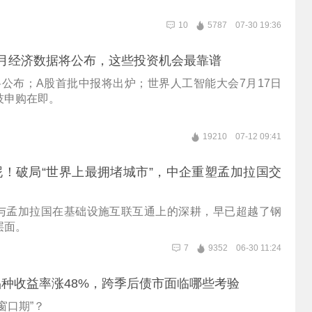
10
5787
07-30 19:36
月经济数据将公布，这些投资机会最靠谱
将公布；A股首批中报将出炉；世界人工智能大会7月17日
技申购在即。
19210
07-12 09:41
！破局“世界上最拥堵城市”，中企重塑孟加拉国交
与孟加拉国在基础设施互联互通上的深耕，早已超越了钢
层面。
7
9352
06-30 11:24
种收益率涨48%，跨季后债市面临哪些考验
窗口期”？