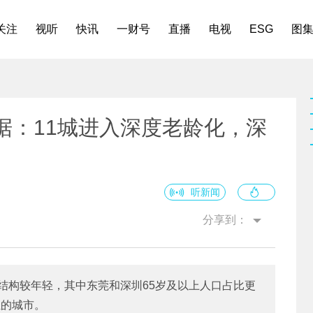
关注
视听
快讯
一财号
直播
电视
ESG
图
据：11城进入深度老龄化，深
听新闻
分享到：
结构较年轻，其中东莞和深圳65岁及以上人口占比更
轻的城市。