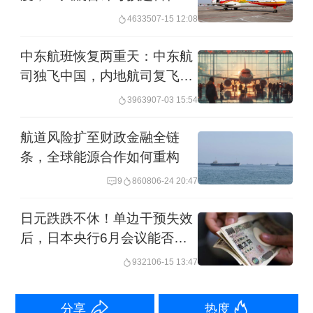
46335
07-15 12:08
受新冠疫情影响，2020年黎巴嫩正规私
营部门销售额比2019年下滑约45%，建
中东航班恢复两重天：中东航
筑业、酒店和餐饮业及制造业受挫严
司独飞中国，内地航司复飞无
期
重，关键行业23%的全职员工被解雇。
39639
07-03 15:54
上述报告预测，2021年黎巴嫩经济将萎
航道风险扩至财政金融全链
缩近10％，并强调短期内“没有明确的转
条，全球能源合作如何重构
折点”。
9
8608
06-24 20:47
日元跌跌不休！单边干预失效
连日来，黎巴嫩货币黎巴嫩镑对美元的
后，日本央行6月会议能否逆
黑市汇率屡创新低。在7月14日已经跌至
转颓势？
9321
06-15 13:47
19700黎巴嫩镑兑换1美元，而在去年7
月份，汇率还维持在7000至8000黎巴嫩
分享
热度