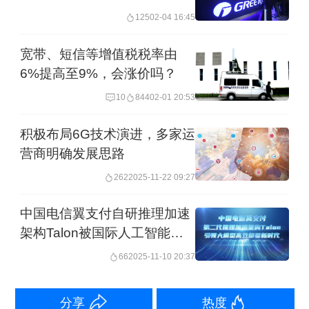
除了服务普通消费者，中国电信还联合
125
02-04 16:45
中国银行研发了数字人民币超级受理终
宽带、短信等增值税税率由
端，并已经在部分中小微商家完成部署
6%提高至9%，会涨价吗？
使用。该超级受理终端只需插入中国电
10
844
02-01 20:53
信数字人民币P-SIM卡，即可实现数字
积极布局6G技术演进，多家运
人民币在线、双离线收款操作；该终端
营商明确发展思路
具有广泛的实用性和兼容性，支持扫
262
2025-11-22 09:27
码、NFC近场支付等多种支付方式，可
受理软钱包、SIM卡硬钱包、IC卡硬钱
中国电信翼支付自研推理加速
架构Talon被国际人工智能顶
包等多形态数字人民币钱包，同时兼容
会AAAI 2026接收
66
2025-11-10 20:37
微信、支付宝、银行卡等支付方式。中
国电信联合中国银行面向广大中小微商
分享
热度