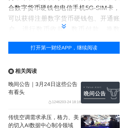
合数字货币硬钱包电信手机5G-SIM卡，
可以获得注册数字货币硬钱包、开通账
户、进行数币收款、数币付款、换数
币、存银行、转数币等多种应用体验，
打开第一财经APP，继续阅读
比如用户使用手机SIM卡硬钱包在厅内
的超级受理终端上碰一碰，就可以完成
一笔手机费交费，整个过程流畅、便
相关阅读
捷。这项成果的落地本身拥有着极大的
晚间公告｜3月24日这些公告
应用场景拓展性，有助于推动数字人民
有看头
币走进千家万户，帮助人们获得更安全
12462
03-24 18:16
更便捷的支付体验。
传统空调需求承压，格力、美
的切入AI数据中心制冷领域