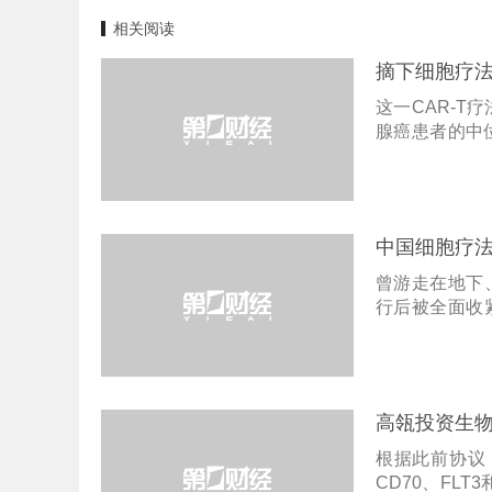
相关阅读
摘下细胞疗法
这一CAR-T
腺癌患者的中
了5个月的生命
中国细胞疗法
曾游走在地下
行后被全面收
了尘埃落定的
高瓴投资生
根据此前协议，合
CD70、FL