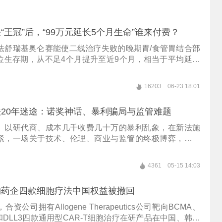
“王冠”后，“99万元延长5个月生命”谁来付费？
疗法舒瑞基奥仑赛能使二线治疗失败的晚期胃/食管胃结合部
位生存期，从不足4个月提升至近9个月，相当于平均延长
。
16203
06-23 18:01
20年迷途：诺奖神话、暴利骗局与监管难题
、以研代商、成本几千收费几十万的暴利乱象，在新法施
紧，一场关于技术、伦理、商业与监管的终极博弈，迎来
终局时刻。
4361
05-15 14:03
物药企四款细胞疗法中国权益被撤回
资公司拥有Allogene Therapeutics公司靶向BCMA、
T3和DLL3四款通用型CAR-T细胞治疗在研产品在中国、韩国