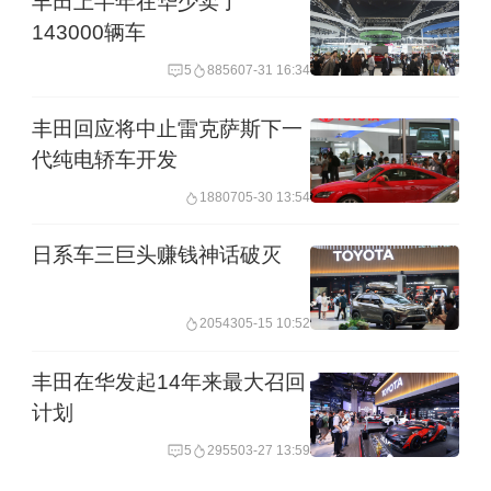
丰田上半年在华少卖了
143000辆车
5
8856
07-31 16:34
丰田回应将中止雷克萨斯下一
代纯电轿车开发
18807
05-30 13:54
日系车三巨头赚钱神话破灭
20543
05-15 10:52
丰田在华发起14年来最大召回
计划
5
2955
03-27 13:59