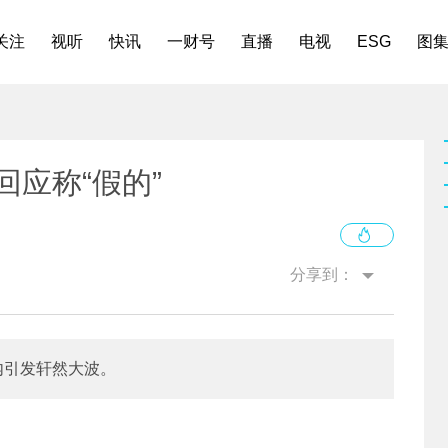
关注
视听
快讯
一财号
直播
电视
ESG
图
回应称“假的”
分享到：
内引发轩然大波。