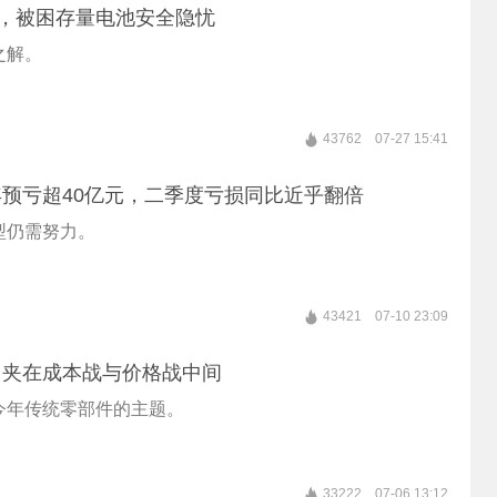
”，被困存量电池安全隐忧
之解。
43762
07-27 15:41
预亏超40亿元，二季度亏损同比近乎翻倍
型仍需努力。
43421
07-10 23:09
，夹在成本战与价格战中间
今年传统零部件的主题。
33222
07-06 13:12