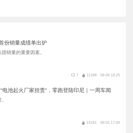
辈首份销量成绩单出炉
集团销量的重要因素。
7
11398
08-06 18:25
“电池起火厂家担责”，零跑登陆印尼｜一周车闻
时。
14281
08-01 17:09