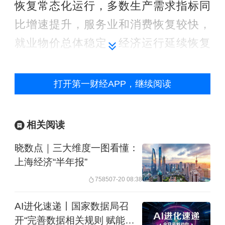
恢复常态化运行，多数生产需求指标同
比增速提升，服务业和消费恢复较快，
就业物价总体稳定，经济运行延续恢复
向好态势。
打开第一财经APP，继续阅读
恒生中国首席经济学家王丹对第一财经
表示，今天发布的经济数据主要亮点是
相关阅读
基本面的全面向好。和前一月相比，不
管是消费还是高科技的制造投资，基本
晓数点｜三大维度一图看懂：
上海经济“半年报”
上都呈现上升的态势。从就业市场的数
7585
07-20 08:38
据看，城镇就业的增长也是相当快的。
对于个人消费者而言，餐饮消费还有出
AI进化速递丨国家数据局召
开“完善数据相关规则 赋能人
行意愿都在加强，尤其是交通、旅游方