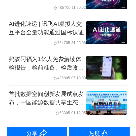
工智能创新发展”座谈会
4857
06-11 20:52
面的消费也在增高。在主要大城市里，
房地产的交易量在四月份保持比较好的
AI进化速递 | 讯飞AI虚拟人交
增长态势。所以整体来讲，经济处在一
互平台全量功能通过国标认证
个上升通道。
7647
05-31 20:06
蚂蚁阿福为1亿人免费解读体
华泰资产首席经济学家王军对第一财经
检报告，检前准备、检后改
表示，经济的转型升级还在持续，一些
善，都能问
4268
05-06 19:39
代表新动能的产业，无论是从工业增加
首批数据空间创新发展试点发
值，还是产量、投资的增长来看，都保
布，中国能源数据共享生态加
持非常快的速度。相信随着各项政策的
快形成
633
05-01 12:05
改善和优化，以及在支持消费、支持产
业发展、支持民间资本投资等方面一些
分享
热度