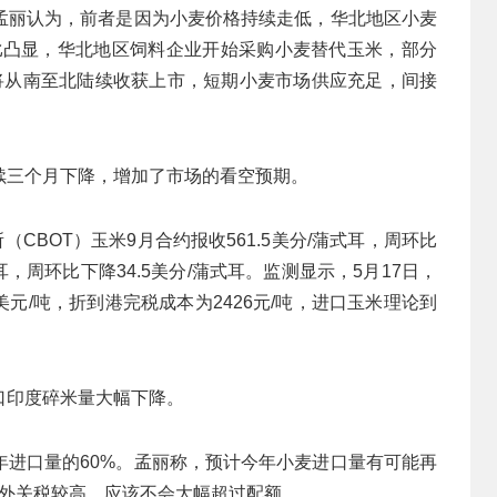
孟丽认为，前者是因为小麦价格持续走低，华北地区小麦
价比凸显，华北地区饲料企业开始采购小麦替代玉米，部分
麦将从南至北陆续收获上市，短期小麦市场供应充足，间接
续三个月下降，增加了市场的看空预期。
CBOT）玉米9月合约报收561.5美分/蒲式耳，周环比
耳，周环比下降34.5美分/蒲式耳。监测显示，5月17日，
美元/吨，折到港完税成本为2426元/吨，进口玉米理论到
口印度碎米量大幅下降。
年进口量的60%。孟丽称，预计今年小麦进口量有可能再
额外关税较高，应该不会大幅超过配额。