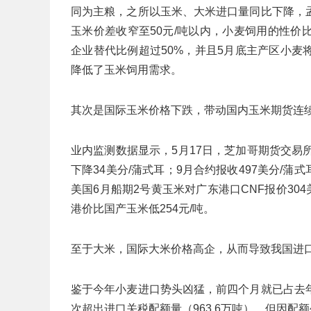
同为主粮，之所以玉米、大米进口量同比下降，
玉米价差收窄至50元/吨以内，小麦饲用的性
企业替代比例超过50%，并且5月底主产区小
降低了玉米饲用需求。
其次是国际玉米价格下跌，带动国内玉米期货连
业内监测数据显示，5月17日，芝加哥期货交易所（
下降34美分/蒲式耳；9月合约报收497美分/蒲式
美国6月船期2号黄玉米对广东港口CNF报价304
港价比国产玉米低254元/吨。
至于大米，国际大米价格高企，从而导致我国进
鉴于今年小麦进口势头凶猛，前四个月就已占去
次超出进口关税配额量（963.6万吨），但因配