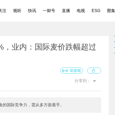
关注
视听
快讯
一财号
直播
电视
ESG
图
0%，业内：国际麦价跌幅超过
听新闻
分享到：
食的国际竞争力，需从多方面着手。