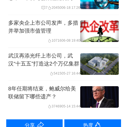
的单价新冠疫苗的建议。神州细胞表
7
20450
06-18 17:26
示，公司自主研发的重组新冠病毒
多家央企上市公司发声，多措
Beta/Omicron (BA.1/BQ.1.1/XBB.1)变异
并举加强市值管理
株S三聚体蛋白疫苗（项目代号：
10716
06-08 19:40
SCTV01E-2）将早期变异株Alpha和
武汉再添光纤上市公司，武
Delta替换成了当前主要流行变异株
汉“十五五”打造这2个万亿集群
BQ.1.1和XBB.1的S三聚体蛋白抗原，构
5415
05-27 16:44
成了迭代新冠疫苗，以增强对当前多个
主要流行毒株及其子变异株的针对性和
8年任期将结束，鲍威尔给美
联储留下哪些遗产？
广谱性。
37469
05-14 15:44
在上述5款新疫苗获批纳入紧急使用前，
分享
热度
成都威斯克重组三价XBB新冠病毒三聚