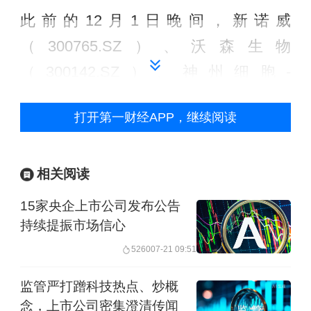
此前的12月1日晚间，新诺威
（300765.SZ）、沃森生物
（300142.SZ）、神州细胞-
U（688520.SH）也披露了自主研发的新
打开第一财经APP，继续阅读
冠病毒疫苗获批纳入紧急使用的信息。
新诺威称，SYS6006.32是针对以
相关阅读
XBB.1.5为代表的主流变异株的mRNA疫
15家央企上市公司发布公告
苗。沃森生物称，公司研发的RQ3033疫
持续提振市场信心
苗是针对当前新冠病毒Omicron XBB设
5260
07-21 09:51
计的单价疫苗，符合世界卫生组织最新
监管严打蹭科技热点、炒概
推荐优先使用含Omicron XBB抗原组分
念，上市公司密集澄清传闻