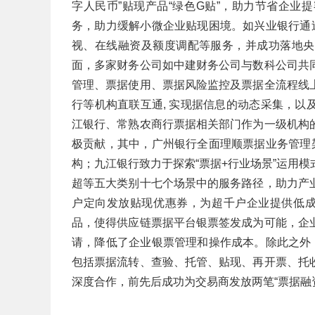
字人民币”贴现产品“绿色G贴”，助力节省企
务，助力缓解小微企业贴现困境。如兴业银行通
视、在线融资及额度调配等服务，并成功落地央
面，多家财务公司如中建财务公司与数科公司共
管理、票据使用、票据风险监控及票据全流程线
行等机构直联互通, 实现据信息的动态采集，
江银行、常熟农商行票据相关部门作为一级机构
极贡献，其中，广州银行全面理顺票据业务管理
构；九江银行致力于探索“票据+行业场景”运用
超等五大类别十七个场景中的服务路径，助力产
户定向发放贴现优惠券，为超千户企业提供低成
品，使得供应链票据平台银票签发成为可能，企
请，降低了企业银票管理和操作成本。除此之外
包括票据流转、查验、托管、贴现、再开票、托
深度合作，前先后成功为交易商发放两笔“票据融