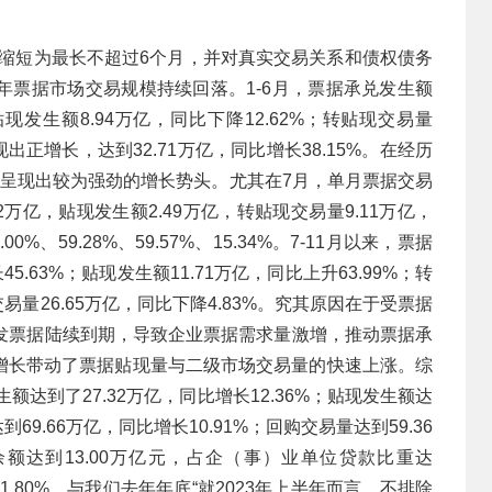
期限缩短为最长不超过6个月，并对真实交易关系和债权债务
年票据市场交易规模持续回落。1-6月，票据承兑发生额
；贴现发生额8.94万亿，同比下降12.62%；转贴现交易量
现出正增长，达到32.71万亿，同比增长38.15%。在经历
，呈现出较为强劲的增长势头。尤其在7月，单月票据交易
2万亿，贴现发生额2.49万亿，转贴现交易量9.11万亿，
0%、59.28%、59.57%、15.34%。7-11月以来，票据
5.63%；贴现发生额11.71万亿，同比上升63.99%；转
交易量26.65万亿，同比下降4.83%。究其原因在于受票据
年签发票据陆续到期，导致企业票据需求量激增，推动票据承
增长带动了票据贴现量与二级市场交易量的快速上涨。综
生额达到了27.32万亿，同比增长12.36%；贴现发生额达
到69.66万亿，同比增长10.91%；回购交易量达到59.36
资余额达到13.00万亿元，占企（事）业单位贷款比重达
1.80%。与我们去年年底“就2023年上半年而言，不排除