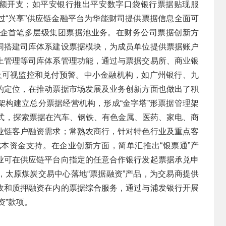
业提额开支；如平安银行推出平安数字口袋银行票据贴现服
过“兴享”供应链金融平台为华能财司提供票据信息全面可
企首笔多层级集团票据池业务。在财务公司票据创新方
同搭建司库体系建设票据模块，为成员单位提供票据账户
上管理等司库体系管理功能，通过与票据交易所、商业银
以及可视监控和兑付预警。中小金融机构，如广州银行、九
的定位，在推动票据市场发展及业务创新方面也做出了积
架构建立总分票据经营机构，形成“金字塔”形票据管理架
模式，探索票据在汽车、钢铁、有色金属、医药、家电、商
业链客户融资需求；常熟农商行，针对特色行业及重点客
本资金支持。在企业创新方面，简单汇推出“银票通”产
业可在供应链平台向指定的任意合作银行发起票据承兑申
，太原煤炭交易中心落地“票据融资”产品，为交易商提供
收和质押融资在内的票据综合服务，通过与浦发银行开展
资”款项。