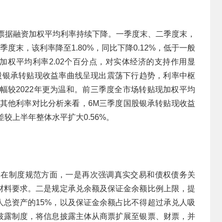
，票据融资加权平均利率持续下降。一季度末、二季度末，
三季度末，该利率降至1.80%，同比下降0.12%，低于一般
款加权平均利率2.02个百分点，对实体经济的支持作用显
国股银承转贴现收益率曲线呈现出震荡下行趋势，利率中枢
震幅较2022年更为温和。前三季度全市场转贴现加权平均
货币市场其他利率对比分析来看，6M三季度国股银承转贴现收益
较上半年整体水平扩大0.56%。
度。在制度规范方面，一是再次强调真实交易和债权债务关
材料要求。二是规定承兑余额及保证金余额比例上限，提
人总资产的15%，以及保证金余额占比不得超过承兑人吸
息披露制度，将信息披露主体从商票扩展至银票、财票，并