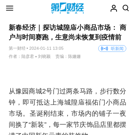
新春经济｜探访城隍庙小商品市场： 商
户与时间赛跑，生意尚未恢复到疫情前
第一财经
•
2024-01-11 13:05
听新闻
作者：陆彦君 ▪ 刘晓颖 责编：陈姗姗
从豫园商城2号门过两条马路，步行数分
钟，即可抵达上海城隍庙福佑门小商品
市场。圣诞刚结束，市场内的铺子一夜
间换了“新装”，每一家节庆饰品店里都摆