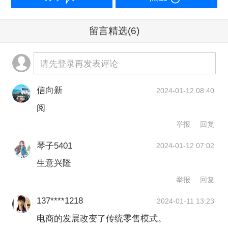
生意，批发喜糖、喜字与拜寿礼，但他
最重视的，一直是农历新年。这三年
留言精选
(6)
间，钱老板给新年制定的备货策略一直
很稳定，“首次进货都在70万到80万元左
请先登录再发表评论
右，再根据每日销售额调整，生意好多
信向新
2024-01-12 08:40
进一些，生意差就少进点。”
阅
店里的一位店员介绍，用于悬挂的小型
举报
回复
毛绒挂件通常会一次性进200至300件，
琴子5401
2024-01-12 07:02
卖完再联系工厂进货，避免库存积压。
生意兴隆
举报
回复
在商场摆放的地堆则因为体积庞大，首
次进货没有进太多。地堆快卖完了，通
137****1218
2024-01-11 13:23
电商的发展改变了传统零售模式。
知工厂紧急生产，十天才能到货。“这是