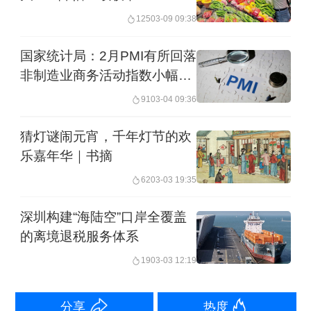
“这种装饰摆放在公司大堂很喜庆，一天
125
03-09 09:38
之内就卖出去了十多件。”钱老板指着门
国家统计局：2月PMI有所回落
口的金色花树说。人工扎成的花树上有
非制造业商务活动指数小幅回
升
金色的灯光闪耀，花树下搭配了印
91
03-04 09:36
有“福”或“新年快乐”字样的红色地堆装
猜灯谜闹元宵，千年灯节的欢
饰，一套价格在2000元至5000元不等。
乐嘉年华｜书摘
62
03-03 19:35
钱老板表示，生意以批发为主，薄利多
深圳构建“海陆空”口岸全覆盖
销，“一个人买两三百块钱的东西，利润
的离境退税服务体系
几十块还不到，主要还是跑量。”
19
03-03 12:19
在非节假日的淡季，钱老板也会做婚庆
分享
热度