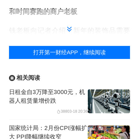
和时间赛跑的商户老板
钱老板向记者介绍，新年的装饰品需要
提前两个月联系工厂备货生产，保证供
打开第一财经APP，继续阅读
应赶得上元旦和中国农历新年。来店内
进货的既有上海本土客户，也有太仓、
昆山等周边地区的批发商。
相关阅读
日租金自3万降至3000元，机
店铺内的商品覆盖了客户的差异化需
器人租赁量增价跌
求。一些散客会挑选放在家里的春联和
388
03-18 20:36
小挂饰，物业公司、企业和星级酒店则
国家统计局：2月份CPI涨幅扩
倾向于购买大型的地堆摆件。
大 PPI降幅继续收窄