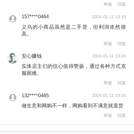
举报
回复
长年合作关系不错的工厂，十天或八天
能补上，不然要等更久。”
157****0464
2024-01-11 13:19
义乌的小商品虽然是二手货，但利润依然很
高。
而那些带有明显龙年元素的装饰物属于
举报
回复
年度应季商品，不可能囤积到十二年后
安心赚钱
2024-01-11 13:18
又一个龙年，钱老板在过年前夕只会补
实体店主们的信心值得赞扬，通过各种方式克
一些常规装饰，例如春联。腊月里工厂
服困难。
停止生产，他也停止进货，“那个时候就
举报
回复
有人来扫货，所有的商品都在这，再要
132****0465
2024-01-11 13:15
新的就没了。”
做生意和网购不一样，网购看到不满意就退货
举报
回复