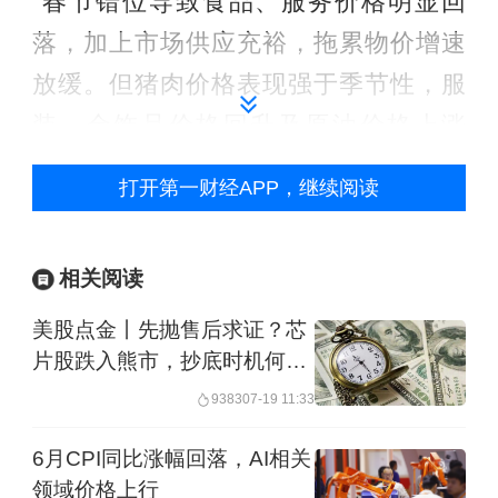
“春节错位导致食品、服务价格明显回
落，加上市场供应充裕，拖累物价增速
放缓。但猪肉价格表现强于季节性，服
装、金饰品价格回升及原油价格上涨
等，整体看，国内需求回升推动物价同
打开第一财经APP，继续阅读
比增长”，光大银行金融市场部宏观研究
员周茂华表示。
相关阅读
东方金诚首席宏观分析师王青解读称，
美股点金丨先抛售后求证？芯
从同比看，CPI涨幅比上月回落0.6个百
片股跌入熊市，抄底时机何时
到来
分点。主要原因有两个，一个是春节过
9383
07-19 11:33
后食品和旅游出行消费季节性的再回
6月CPI同比涨幅回落，AI相关
落，可以看到3月猪肉鲜菜等食品价格走
领域价格上行