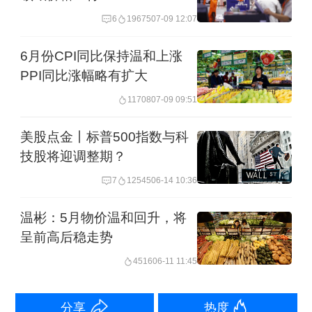
低，旅游机票价格大幅下跌是3月CPI环
6
19675
07-09 12:07
比降幅较大，同比涨幅明显回落的直接
6月份CPI同比保持温和上涨
原因。二是受楼市低迷等影响，居民消
PPI同比涨幅略有扩大
费信心偏弱，需求不足是这段时间物价
11708
07-09 09:51
偏低的根本原因。判断未来一段时间，
美股点金丨标普500指数与科
居民消费价格指数仍将低位运行，这也
技股将迎调整期？
为宏观政策向稳增长方向持续发力提供
7
12545
06-14 10:36
了比较大的空间。
温彬：5月物价温和回升，将
PPI环比降幅收窄
呈前高后稳走势
4516
06-11 11:45
3月份，随着节后工业生产恢复，工业品
供应相对充足，全国PPI环比下降
分享
热度