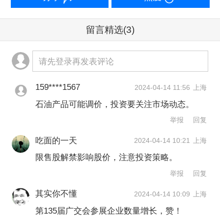
Wind数据统计显示，下周（4月15日-4
月19日）共有55家公司限售股陆续解
留言精选
(3)
禁，合计解禁37.87亿股，按4月12日收
盘价计算，解禁总市值为383.26亿元。
请先登录再发表评论
按4月12日收盘价计算，解禁市值居前三
159****1567
2024-04-14 11:56
上海
位的是：英利汽车（65.46亿元）、诺禾
石油产品可能调价，投资要关注市场动态。
致源（38.52亿元）、华曙高科（30.6亿
举报
回复
元）。从个股解禁量看，解禁股数居前
吃面的一天
2024-04-14 10:21
上海
三位的是：英利汽车（12.99亿股）、吉
限售股解禁影响股价，注意投资策略。
举报
回复
电股份（3.44亿股）、清新环境（3.22
亿股）。
其实你不懂
2024-04-14 10:09
上海
第135届广交会参展企业数量增长，赞！