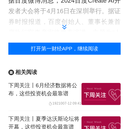
据百度微博消息，2024百度Create AI开
发者大会将于4月16日在深圳举行。据证
券时报报道，百度创始人、董事长兼首
席执行官李彦宏将发表演讲，主题为“人
人都是创造者”。这是李彦宏2024年首场
打开第一财经APP，继续阅读
演讲。
此外，世界互联网大会数字丝路发展论
相关阅读
坛将于4月16日召开。4月16日至18日，
下周关注丨6月经济数据将公
2024全球6G技术大会将在南京召开。4
布，这些投资机会最靠谱
月17日至19日，华为分析师大会将在深
19210
07-12 09:41
圳举行。
下周关注丨夏季达沃斯论坛将
开幕，这些投资机会最靠谱