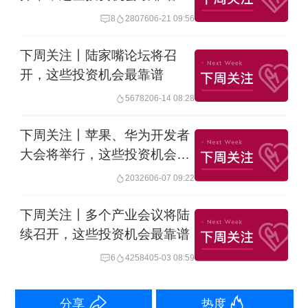
成品油将迎调价窗口
8
28076
06-21 09:56
根据“十个工作日”原则，本轮成品油调价
下周关注丨陆家嘴论坛将召
将于4月16日24时开启。隆众资讯预计，
开，这些投资机会最靠谱
本轮成品油调价上调概率较大。该机构
56782
06-14 08:28
表示，OPEC+减产将在第二季度继续推
下周关注丨苹果、华为开发者
进，俄罗斯称计划加大减产力度，此外
大会将举行，这些投资机会最
靠谱
地缘局势的不稳定性仍未消除，局部需
20326
06-07 09:22
求有望继续回暖。综合来看，目前基本
下周关注丨多个产业会议将陆
面利好仍占据上风。
续召开，这些投资机会最靠谱
6
42584
05-03 08:59
下周383.26亿元市值限售股解禁
分享
热度