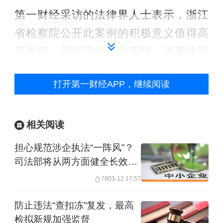
第一财经采访的法律界人士表示，浙江
省检察院公开此案例的积极意义值得高
度肯定，但据已公开的案情，该案的罪
名认定仍值得商榷。北京市才良律师事
打开第一财经APP，继续阅读
务所名誉主任王才亮指出，此类“远洋捕
捞”事实上只是趋利性执法的冰山一
角。“趋利性执法严重破坏营商环境与社
相关阅读
会秩序，应当依法处置，接受人民群众
担心规范涉企执法“一阵风”？
监督。”
司法部将从两方面健全长效机
制
78
03-12 17:57
典型案例揭“远洋捕捞”乱象
防止违法“查扣冻”复发，最高
检拟新规加强监督
据公开的案情，公安机关接警后以涉嫌