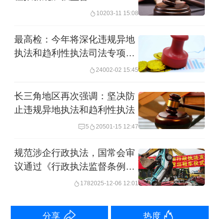
102
03-11 15:08
招摇撞骗罪对杨某某、占某某立案侦
查，调查发现二人具有司法工作人员身
最高检：今年将深化违规异地
执法和趋利性执法司法专项监
份，无法以上述罪名继续侦办，案件陷
督
入僵局。德清县检察院主动提前介入，
240
02-02 15:45
审查认为二人可能涉嫌检察机关侦查管
长三角地区再次强调：坚决防
辖的滥用职权罪，将线索报送湖州市检
止违规异地执法和趋利性执法
察院。湖州市检察院经研判果断立案侦
5
205
01-15 12:47
查。检方后确定二人系违规使用公安系
规范涉企行政执法，国常会审
统查询公民个人信息，明确了两人以公
议通过《行政执法监督条例
（草案）》
安人员身份将沈某带走并非法控制的基
178
2025-12-06 12:01
本犯罪事实。
分享
热度