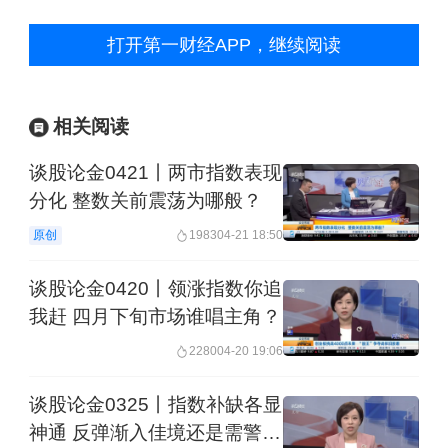
打开第一财经APP，继续阅读
相关阅读
谈股论金0421丨两市指数表现
分化 整数关前震荡为哪般？
原创
1983
04-21 18:50
谈股论金0420丨领涨指数你追
我赶 四月下旬市场谁唱主角？
2280
04-20 19:06
谈股论金0325丨指数补缺各显
神通 反弹渐入佳境还是需警惕