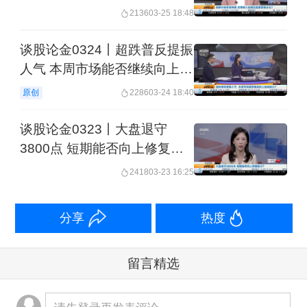
分化？
2136
03-25 18:48
谈股论金0324丨超跌普反提振
人气 本周市场能否继续向上挑
战缺口？
原创
2286
03-24 18:40
谈股论金0323丨大盘退守
3800点 短期能否向上修复缺
口？
2418
03-23 16:25
分享
热度
留言精选