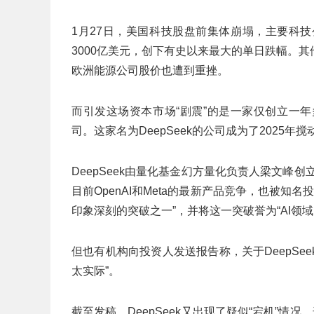
1月27日，美国科技股盘前集体崩塌，主要科
3000亿美元，创下有史以来最大的单日跌幅。
欧洲能源公司股价也遭到重挫。
而引发这场资本市场“剧震”的是一家仅创立一
司。这家名为DeepSeek的公司成为了2025年
DeepSeek由量化基金幻方量化负责人梁文峰
目前OpenAI和Meta的最新产品竞争，也被知名投资人
印象深刻的突破之一”，并将这一突破誉为“AI领
但也有机构向投资人发送报告称，关于DeepSeek
太实际”。
截至发稿，DeepSeek又出现了疑似“宕机”情