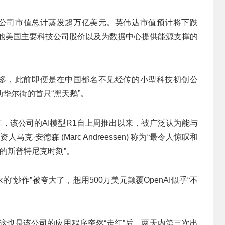
技公司市值总计蒸发超万亿美元。英伟达市值预计将下跌
其他美国主要科技公司股价以及为数据中心提供能源支撑的
年多，此前即便是在中国都名不见经传的小型科技初创公
搅动华尔街的首只“黑天鹅”。
创立，该公司的AI模型R1自上周推出以来，被广泛认为能与
马克·安德森 (Marc Andreessen) 称为“最令人惊叹和
域的斯普特尼克时刻”。
的“炒作”被夸大了，想用500万美元颠覆OpenAI似乎“不
况，这也是该公司的应用程序突然“走红”后，两天内第三次出