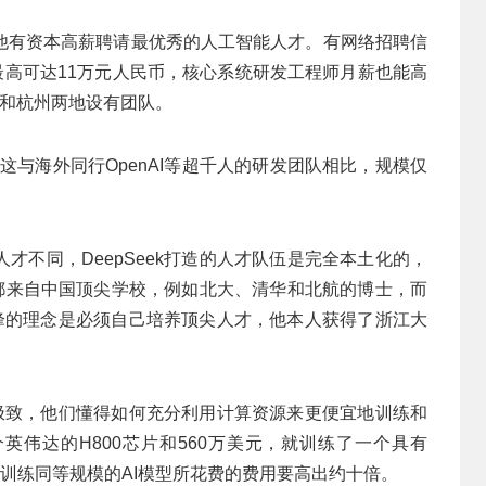
他有资本高薪聘请最优秀的人工智能人才。有网络招聘信
薪最高可达11万元人民币，核心系统研发工程师月薪也能高
京和杭州两地设有团队。
人，这与海外同行OpenAI等超千人的研发团队相比，规模仅
才不同，DeepSeek打造的人才队伍是完全本土化的，
员工都来自中国顶尖学校，例如北大、清华和北航的博士，而
文峰的理念是必须自己培养顶尖人才，他本人获得了浙江大
到极致，他们懂得如何充分利用计算资源来更便宜地训练和
8个英伟达的H800芯片和560万美元，就训练了一个具有
谷歌训练同等规模的AI模型所花费的费用要高出约十倍。