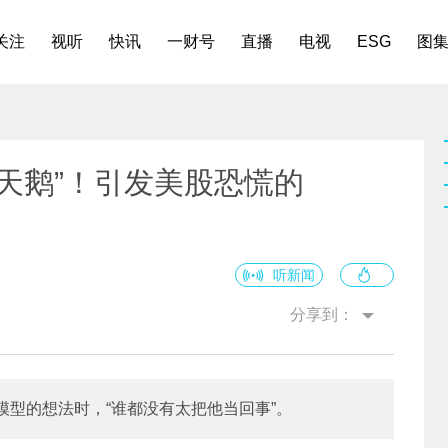
关注
视听
快讯
一财号
直播
电视
ESG
图
天鹅”！引发美股恐慌的
听新闻
分享到：
型的想法时，“谁都没有太把他当回事”。