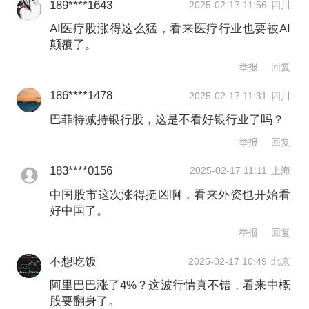
189****1643
2025-02-17 11:56
四川
位，由于AI发展使泡沫能够延续，A股估
AI医疗股涨得这么猛，看来医疗行业也要被AI
值较美股有明显的低估，行业发展将有
颠覆了。
利于A股的估值回归。2）目前全球市场
举报
回复
情况是“哪个市场与AI有实质性的关系，
186****1478
2025-02-17 11:31
四川
哪个市场会有较高的估值水平”。3）人
巴菲特减持银行股，这是不看好银行业了吗？
工智能不发展，高端产业不发展，国内
举报
回复
市场就会长期受制于美国高息环境压
183****0156
2025-02-17 11:11
上海
力。目前来看，市场情绪就明显改善。
中国股市这次涨得挺凶啊，看来外资也开始看
好中国了。
国金证券财富中心策略分析师黄岑栋：
举报
回复
除了中概股，近期的港股市场也在不断
不想吃饭
2025-02-17 10:49
北京
走强，说明全球资金对中国资产的关注
阿里巴巴涨了4%？这波行情真不错，看来中概
股要翻身了。