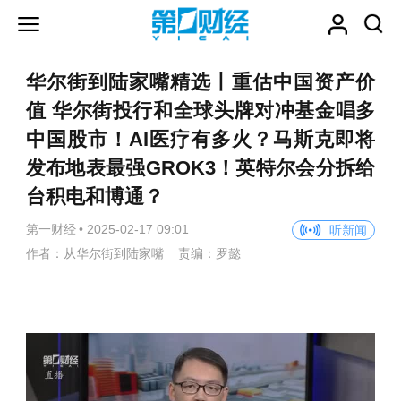
华尔街到陆家嘴精选丨重估中国资产价
值 华尔街投行和全球头牌对冲基金唱多
中国股市！AI医疗有多火？马斯克即将
发布地表最强GROK3！英特尔会分拆给
台积电和博通？
第一财经
•
2025-02-17 09:01
听新闻
作者：从华尔街到陆家嘴 责编：罗懿