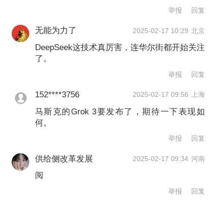
度正持续上升。
举报
回复
③ 马斯克宣布Grok 3即将发布
无能为力了
2025-02-17 10:29
北京
Perplexity免费推出优于主流模型的
DeepSeek这技术真厉害，连华尔街都开始关注
了。
Deep Research
举报
回复
152****3756
马斯克最新透露，Grok 3大模型将于太
2025-02-17 09:56
上海
马斯克的Grok 3要发布了，期待一下表现如
平洋时间周一晚上8点发布，并称Grok 3
何。
的表现超越了已发布的所有产品。是不
举报
回复
是地表最强，明日中午见分晓。另外，
供给侧改革发展
2025-02-17 09:34
河南
AI搜索“老大哥”Perplexity最新推出免费
阅
的Deep Research，能够快速生成深度
举报
回复
研究报告，非订阅用户每天最多可查询5