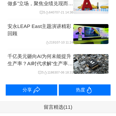
做多”立场，聚焦业绩兑现而非
智能眼镜、智能驾驶等终端行业，本身
概念炒作
5
6407
07-21 14:36
就是我国产业特长的行业，目前更加受
安永LEAP East主题演讲精彩
益于DeepSeek等国产模型公司的突破。
回顾
②
阿里巴巴等中概股大涨 外资重估中国
2191
07-10 11:24
资产价值
千亿美元砸向AI为何未能提升
生产率？AI时代求解“生产率悖
上周五美股收盘，中概股多只股票迎来
论”
5
11863
07-06 18:31
大涨，阿里巴巴涨超4%，腾讯音乐涨
6.7%，文远知行暴涨84%。推动资本市
分享
热度
场乐观情绪的是多家公司和机构加码建
仓，押注中国资产。英伟达上周五递交
留言精选
(11)
的监管文件称，持有文远知行170万股，