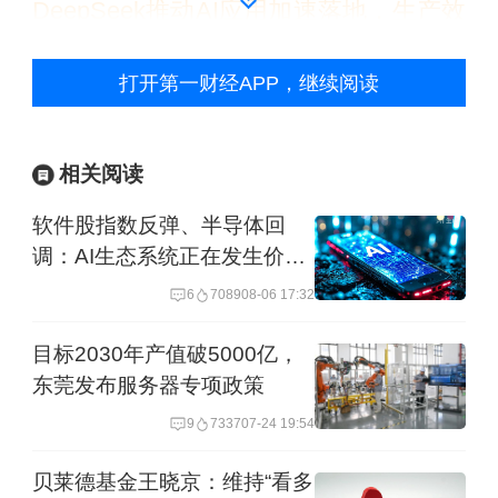
DeepSeek推动AI应用加速落地，生产效
率大幅提升。A股春季躁动可期，AI+将
打开第一财经APP，继续阅读
是重要主线。
华安基金：
AI是全球科技竞争的制高
相关阅读
点，此次DeepSeek突破可能改变（提
软件股指数反弹、半导体回
升）全球对中国科技产业的估值体系，
调：AI生态系统正在发生价值
其重点领域包括：半导体产业链，我国
迁移吗？
6
7089
08-06 17:32
目前掌握的较高端半导体制造产业链得
目标2030年产值破5000亿，
以更好地进入训练/推理/端侧领域；大模
东莞发布服务器专项政策
型产业，包括运营模型业务的云厂商
9
7337
07-24 19:54
等，以及独立大模型公司，以及应用导
贝莱德基金王晓京：维持“看多
入其产品的软件/传媒公司；智能手机、