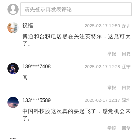
请先登录再发表评论
但减持Arm约44%的股份。老虎环球基
金新增263万股拼多多及37万股小马智
祝福
2025-02-17 12:50
深圳
行。高瓴HHLR Advisors前十大重仓股
博通和台积电居然在关注英特尔，这瓜可大
了。
中，中概股占据8席，其中百济神州、阿
举报
回复
里巴巴为前两大重仓股。市场预计，在
139****7408
2025-02-17 12:28
辽宁
DeepSeek热潮的带动下，中国科技领军
阅
企业近期可能迎来国家潜在的重大支
举报
回复
持。瑞士资产管理公司Gam Investment
133****5589
2025-02-17 12:17
深圳
Management认为，中国的互联网领域可
中国科技股这次真的要起飞了，感觉机会来
能会重新迎来崛起。
了。
举报
回复
评论员徐广语：
1）美股估值其实也是高