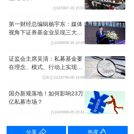
占比一半，操纵市场占比1/4。今后，对
6159
07-20 15:03
这两类违法的打击力度还将持续加强。
第一财经总编辑杨宇东：媒体
视角下证券基金业呈现三大转
三是坚定站稳投资者立场。
我国股市中
型趋势
小投资者占比高达96%，风险承受能力
10685
06-26 10:44
薄弱，自力救济能力相对不足，是案件
证监会主席吴清：私募基金要
中“看不见的当事人”。对于执法个案中的
在理念、模式、行动上实现大
转变、大提升
证据采信、法律适用、法益平衡等具体
6
111187
06-06 16:06
问题，我们在依法行政前提下，更多站
国办新规落地！如何影响23万
在保护投资者的角度，既做好“技术判
亿私募市场？
断”，更做好“价值判断”。如去年按照“实
18249
06-05 20:41
质重于形式”的原则，对某上市公司“定增
分享
热度
减持套利”案当事人罚没超2亿元，向市