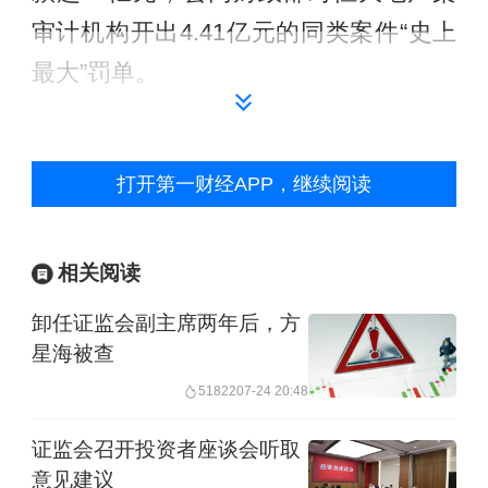
审计机构开出4.41亿元的同类案件“史上
最大”罚单。
二是聚焦执法重点，不断强化对欺诈发
行、财务造假、违规减持、操纵市场等
打开第一财经APP，继续阅读
投资者最关切、最痛恨、“最不能忍”的
违法行为的打击惩治。
2024年查处包括
相关阅读
财务造假在内的信息披露违法案件135
卸任证监会副主席两年后，方
件，同比增长17%，居各类案件数量之
星海被查
首；处罚操纵市场案42件，案均罚没款
51822
07-24 20:48
约1.2亿元，居各类案件罚没金额之首。
证监会召开投资者座谈会听取
此次发布的指导性案例，财务造假案例
意见建议