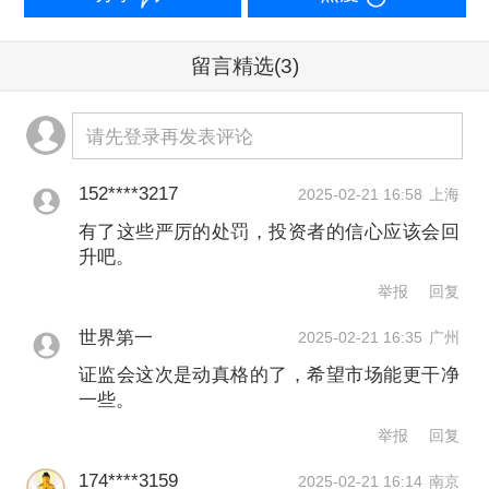
场释放了证监会严厉打击“以局部合规掩
留言精选
(3)
盖整体违法”减持行为的鲜明态度，对行
业潜规则形成了极大震慑，也让广大投
请先登录再发表评论
资者重拾了投资信心，赢得了人民群众
152****3217
对我们监管执法的信任和支持。
2025-02-21 16:58
上海
有了这些严厉的处罚，投资者的信心应该会回
举报
升吧。
文章作者
举报
回复
一财资讯
世界第一
2025-02-21 16:35
广州
证监会这次是动真格的了，希望市场能更干净
一些。
第一财经广告合作，
请点击这里
举报
回复
此内容为第一财经原创，著作权归第一财经所有。未经第一财
经书面授权，不得以任何方式加以使用，包括转载、摘编、复
174****3159
2025-02-21 16:14
南京