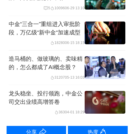
食品、零售方向领涨，一鸣食品、好想
5
10096
06-29 13:10
你、佳禾食品、中百集团、东百集团等
中金“三合一”重组进入审批阶
多股涨停，熊猫乳品、骑士乳业、田野
段，万亿级“新中金“加速成型
股份涨超10%。
18280
06-15 18:15
13:38 机器人概念股午后走低
造马桶的、做玻璃的、卖味精
的，怎么都成了AI概念股？
拓普集团、五洲新春、三花智控跌超
31207
05-13 16:03
9%，中坚科技、中鼎股份、建设工业、
龙头稳坐、投行领跑，中金公
亿嘉和等多股跌超5%。
司交出业绩高增答卷
363
04-01 18:29
13:16 乳业板块午后直线拉升
分享
热度
骑士乳业涨超17%，熊猫乳品涨超