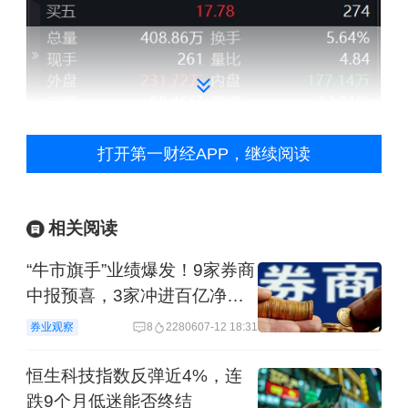
打开第一财经APP，继续阅读
14:22 上证指数翻红
相关阅读
“牛市旗手”业绩爆发！9家券商
上证指数翻红，半导体、大消费概念股
中报预喜，3家冲进百亿净利
走强。
阵营
券业观察
8
22806
07-12 18:31
13:42 大消费板块逆市走强
恒生科技指数反弹近4%，连
跌9个月低迷能否终结