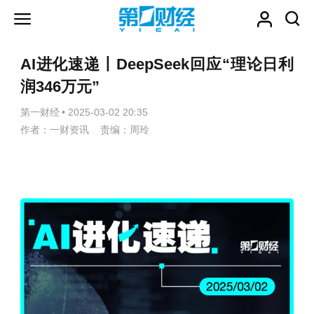
AI进化速递丨DeepSeek回应“理论日利
润346万元”
第一财经
•
2025-03-02 20:35
作者：一财资讯 责编：周玲