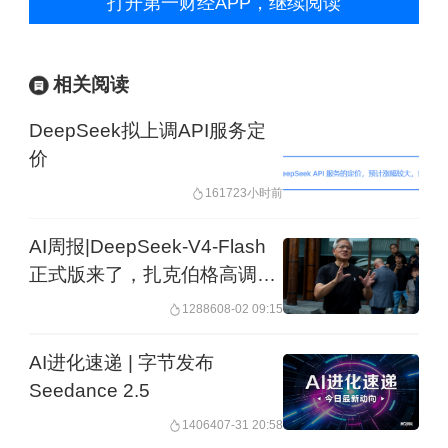
打开第一财经APP，继续阅读
相关阅读
DeepSeek拟上调API服务定
价
16172
3小时前
AI周报|DeepSeek-V4-Flash
正式版来了，扎克伯格高调支
持开源模型
12886
08-02 09:15
AI进化速递 | 字节发布
Seedance 2.5
14064
07-31 20:58