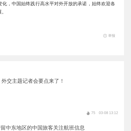
变化，中国始终践行高水平对外开放的承诺，始终欢迎各
展。
举报
两会丨外交主题记者会要点来了！
75
03-08 13:12
滞留中东地区的中国旅客关注航班信息