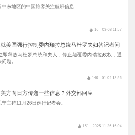
留中东地区的中国旅客关注航班信息
16
03-08 11:57
人就美国强行控制委内瑞拉总统马杜罗夫妇答记者问
立即释放马杜罗总统和夫人，停止颠覆委内瑞拉政权，通
决问题。
149
01-04 13:56
求美方向日方传递一些信息？外交部回应
宁主持11月26日例行记者会。
151
2025-11-26 16:04