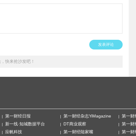
发表评论
论，快来抢沙发吧！
第一财经日报
第一财经杂志YiMagazine
第一财
新一线·知城数据平台
DT商业观察
第一财
应帆科技
第一财经陆家嘴
第一财