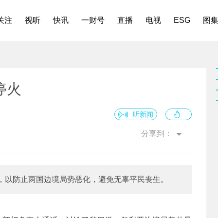
关注
视听
快讯
一财号
直播
电视
ESG
图
停火
听新闻
分享到：
，以防止两国边境局势恶化，避免无辜平民丧生。