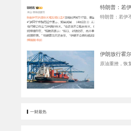
特朗普：若
特朗普：若伊
伊朗放行霍
原油重挫，恢
一财最热