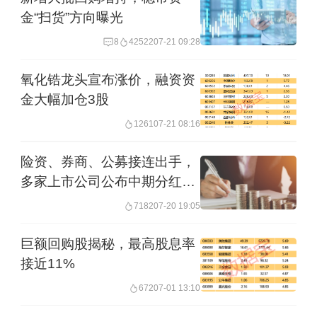
金“扫货”方向曝光
8
42522
07-21 09:28
氧化锆龙头宣布涨价，融资资
金大幅加仓3股
1261
07-21 08:16
险资、券商、公募接连出手，
多家上市公司公布中期分红计
划
7182
07-20 19:05
巨额回购股揭秘，最高股息率
接近11%
672
07-01 13:10