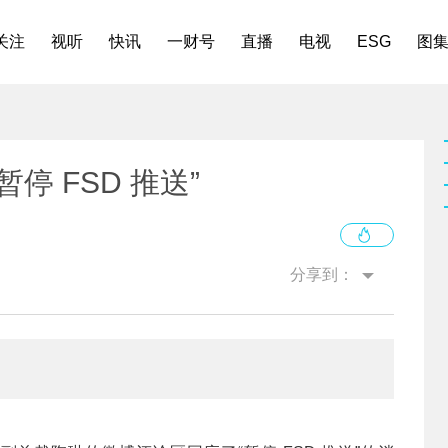
关注
视听
快讯
一财号
直播
电视
ESG
图
停 FSD 推送”
分享到：