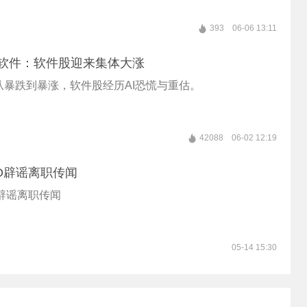
393
06-06 13:11
死”软件：软件股迎来集体大涨
从暴跌到暴涨，软件股经历AI恐慌与重估。
42088
06-02 12:19
O辟谣离职传闻
辟谣离职传闻
05-14 15:30