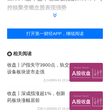
控核聚变概念股表现强势
截至午盘，沪指跌0.18%，深成指跌
0.63%，创业板指跌0.63%。可控核聚变
打开第一财经APP，继续阅读
概念股走高，煤炭、机场航运、电力板
块涨幅居前，通信服务、算力租赁、文
相关阅读
化传媒板块走低。
收盘丨沪指失守3900点，轨交
设备板块逆市走强
1428
03-31 15:14
收盘丨深成指涨超1%，创新
药板块涨幅居前
6
2055
03-27 15:16