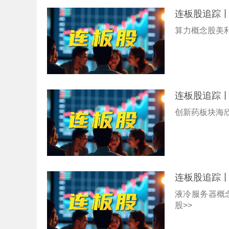
连板股追踪丨
算力概念股美利
连板股追踪丨
创新药板块海
连板股追踪丨
液冷服务器概
股>>