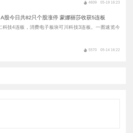
4609
05-19 16:23
A股今日共82只个股涨停 蒙娜丽莎收获5连板
仁科技4连板，消费电子板块可川科技3连板。一图速览今
5570
05-14 16:22