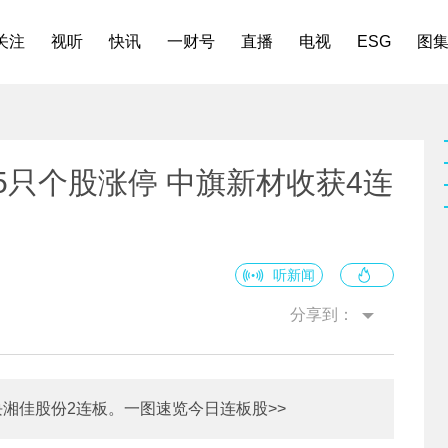
关注
视听
快讯
一财号
直播
电视
ESG
图
5只个股涨停 中旗新材收获4连
听新闻
分享到：
湘佳股份2连板。一图速览今日连板股>>