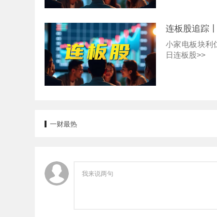
连板股追踪丨
小家电板块利
日连板股>>
一财最热