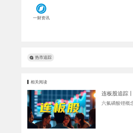
一财资讯
热市追踪
相关阅读
连板股追踪丨
六氟磷酸锂概