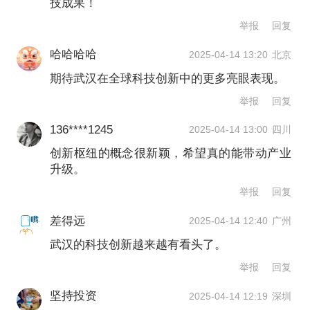
命科学仪器、合成生物与生物制造等领
技成果！
域，是对武创院生命技术与转化医学领
举报
回复
域的系统性布局。
哈哈哈哈
2025-04-14 13:20
北京
期待武汉在全球科技创新中的更多亮眼表现。
激光应用与高端装备创新枢纽由武创院
举报
回复
联合上市公司武汉逸飞激光组建，逸飞
136****1245
2025-04-14 13:00
四川
激光董事长吴轩担任该创新枢纽负责
创新枢纽的概念很新颖，希望真的能带动产业
升级。
人。
举报
回复
吴轩在接受第一财经记者采访时表示，
差得远
2025-04-14 12:40
广州
激光应用与高端装备创新枢纽瞄准新一
武汉的科技创新越来越有看头了。
代电池智能装备产业、工业人形机器
举报
回复
人、第三代太阳能电池高端装备、半导
坚持投资
2025-04-14 12:19
深圳