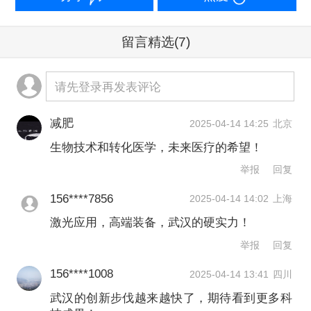
汉未来产业科创体制优化升级的试验
留言精选
(7)
田。
请先登录再发表评论
王田苗表示，创新枢纽绝非简单的资源
叠加，而是通过人才、创新、产业、资
减肥
2025-04-14 14:25
北京
金四链的深度融合，释放“1+1>3”的双城
生物技术和转化医学，未来医疗的希望！
协同效应，将武汉制造业的“成本洼地”转
举报
回复
化为“价值高地”。
156****7856
2025-04-14 14:02
上海
激光应用，高端装备，武汉的硬实力！
生物技术与转化医学创新枢纽由武创
举报
回复
院、爱博泰克、华信资本共同组建，聚
156****1008
2025-04-14 13:41
四川
焦创新诊断及治疗标志物转化、高端生
武汉的创新步伐越来越快了，期待看到更多科