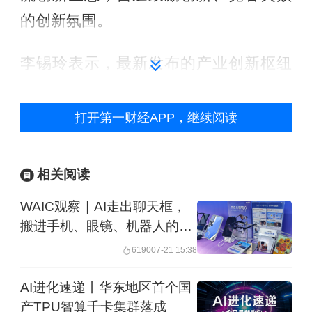
的创新氛围。
李锡玲表示，最新发布的产业创新枢纽
是武创院整合各方资源，提升协同效率
的又一次创新探索，旨在武创院现有的
打开第一财经APP，继续阅读
80多家研究所、企业联合创新中心的基
础上，推进协同模式的“更新迭代”，聚焦
相关阅读
重点领域，整合顶尖资源，打造“产业创
WAIC观察｜AI走出聊天框，
新枢纽”，未来希望能够构建一个“强单
搬进手机、眼镜、机器人的身
元、大枢纽”的创新体系。
体里
6190
07-21 15:38
以机器人与先进制造创新枢纽为例，该
AI进化速递丨华东地区首个国
产TPU智算千卡集群落成
创新枢纽由北京航空航天大学机器人研