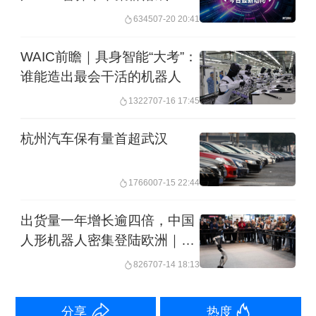
6345
07-20 20:41
究所名誉会长、中关村智友研究院院长
王田苗牵头，围绕武汉技术、人才、产
WAIC前瞻｜具身智能“大考”：
谁能造出最会干活的机器人
业等优势，迁移融合北京科创高质量孵
化创业优势，对颠覆性创新、国产替
13227
07-16 17:45
代、产业共性技术等重大创新技术进行
杭州汽车保有量首超武汉
主动深度孵化与关键性支持，重点推动
AI工业垂类模型、专用场景数据生成、
17660
07-15 22:44
端侧芯片、具体应用场景的具身智能载
出货量一年增长逾四倍，中国
体（陆、江、空）等AI＋机器人与先进
人形机器人密集登陆欧洲｜问
海
制造方面的孵化创业融合，聚集一批具
8267
07-14 18:13
备原始创新能力的科学家和专业服务机
分享
热度
构，搭建全周期产业生态体系，打造武