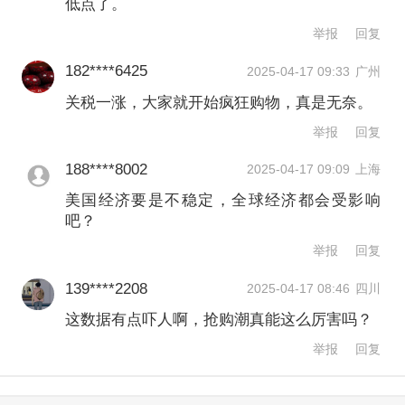
低点了。
密歇根大学上周公布的消费者信心指数
举报
回复
接近三年低点，12个月通胀预期逼近
182****6425
2025-04-17 09:33
广州
7%，为1981年以来的最高水平。作为马
关税一涨，大家就开始疯狂购物，真是无奈。
斯克领衔政府效率部（DOGE）精简政
举报
回复
府运动一部分，大规模裁员公共工作人
188****8002
2025-04-17 09:09
上海
员也给士气带来了压力，并可能拖累支
美国经济要是不稳定，全球经济都会受影响
出。任何额外的压力都可能对低收入家
吧？
庭造成特别大的压力。富国银行（Wells
举报
回复
Fargo）首席执行官沙尔夫（Charlie
139****2208
2025-04-17 08:46
四川
Scharf）最近警告称，不太富裕的客户
这数据有点吓人啊，抢购潮真能这么厉害吗？
正显示出压力的迹象。
举报
回复
摩根大通首席财务官巴纳姆（Jeremy