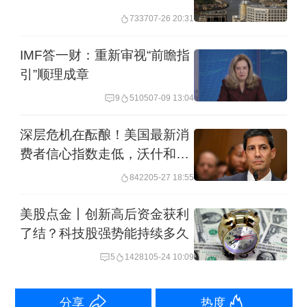
分之二以上的消费者支出在去年四季度
7337
07-26 20:31
以4.0%的年率增长，机构第一季度增长
IMF答一财：重新审视“前瞻指
预估大多低于0.5%。
引”顺理成章
作为重要前瞻指标，亚特兰大联储周三
9
5105
07-09 13:04
更新的数据显示，预计今年一季度美国
深层危机在酝酿！美国最新消
国内生产总值GDP将以0.1%的速度收
费者信心指数走低，沃什和美
联储如何应对？
缩，远低于月初近3%的预测。相比之
8422
05-27 18:55
下，去年第四季度经济增长2.4%。
美股点金丨创新高后资金获利
了结？科技股强势能持续多久
经济风险或仍在酝酿
5
14281
05-24 10:09
随着股市抛售和消费者情绪在特朗普关
分享
热度