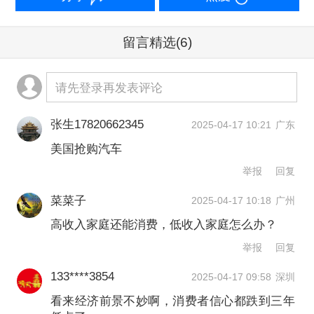
税造成的经济前景黯淡中暴跌，消费端
将在二季度面临进一步压力。
留言精选
(6)
荷兰国际集团首席国际经济学家奈特利
请先登录再发表评论
（James Knightley）在发给第一财经记
者的报告中表示：“虽然我们可能会避免
张生17820662345
2025-04-17 10:21
广东
第一季度国内生产总值出现负增长，但
美国抢购汽车
举报
回复
这只会勉强超过零，第二季度的潜在反
弹不太可能是巨大的，因为在消费者信
菜菜子
2025-04-17 10:18
广州
高收入家庭还能消费，低收入家庭怎么办？
心面临压力之际，关税很快就会被注意
举报
回复
到。”
133****3854
2025-04-17 09:58
深圳
因此，3月零售反弹势头可能是短暂的。
看来经济前景不妙啊，消费者信心都跌到三年