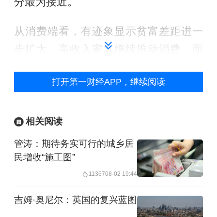
分最为接近。
从消费端看，有迹象显示贫富差距进一
步扩大，高收入家庭继续推动消费，而
低收入消费者则举步维艰。美国银行研
打开第一财经APP，继续阅读
究所在一份报告中表示：“该行银行卡数
据显示，3月份‘锦上添花’的可自由支配
服务支出有所放缓，而保险、租金和公
相关阅读
用事业等必需品的更多通胀驱动支出继
管涛：期待务实可行的城乡居
续上升。”
民增收“施工图”
11367
08-02 19:44
华尔街预计，由于服务支出疲软，第一
吉姆·奥尼尔：英国的复兴蓝图
季度消费者支出将大幅放缓。占经济三