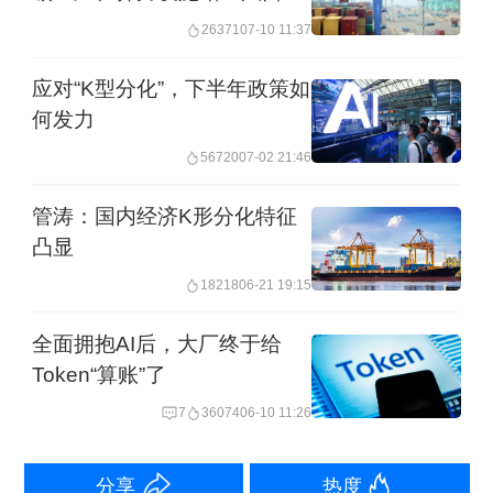
10.5%，二手房市场也持续升温，二手
26371
07-10 11:37
住房成交面积增长51%，月成交套数连
应对“K型分化”，下半年政策如
续6个月超过1.5万套荣枯线，其中3月份
何发力
达到2.7万套，创2021年以来同期新高。
56720
07-02 21:46
房价也止跌回升，3月份一、二手房价值
指数分别环比上涨0.7%和0.4%。
管涛：国内经济K形分化特征
凸显
此外，上海一季度信息传输、软件和信
18218
06-21 19:15
息技术服务业增加值同比增长13%，信
全面拥抱AI后，大厂终于给
息服务业营业收入、利润分别增长
Token“算账”了
13.2%和94.6%，集成电路设计行业增长
7
36074
06-10 11:26
40%以上。
分享
热度