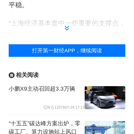
平稳。
“上海经济基本盘中一些重要的支撑点，
都表现不错。”马海倩说。
打开第一财经APP，继续阅读
具体来看，一季度上海金融业增加值增
长9.4%，存贷款保持较快增长，股票市
场稳中有升，一季度上交所股票成交额
相关阅读
同比增长39.3%，上海地区证券营业部
小鹏X9主动召回超3.3万辆
成交额（不含回购）增长56.1%。
6
12576
07-24 17:13
而在房地产市场的“小阳春”中，上海一季
“十五五”碳达峰方案出炉，零
度市场化新建商品住房成交面积增长
碳工厂、算力设施站上风口