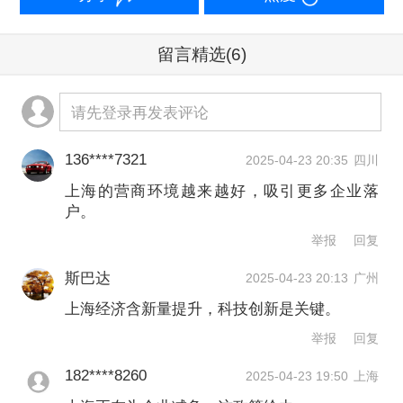
一季度，上海第三产业增加值占上海
GDP的比重达到了80.8%。马海倩说，
留言精选
(6)
这一基本盘的稳步增长，是上海经济平
请先登录再发表评论
稳开局的重要保障。
136****7321
2025-04-23 20:35
四川
稳增长，得益于上海优势行业的持续发
上海的营商环境越来越好，吸引更多企业落
力。比如，信息传输、软件和信息技术
户。
服务业，以及金融业，一季度增势强
举报
回复
劲，对全市GDP增长的贡献率合计超6
斯巴达
2025-04-23 20:13
广州
成。其中，金融业拉动上海GDP增长1.7
上海经济含新量提升，科技创新是关键。
个百分点，信息传输、软件和信息技术
举报
回复
服务业拉动上海GDP增长1.5个百分点。
182****8260
2025-04-23 19:50
上海