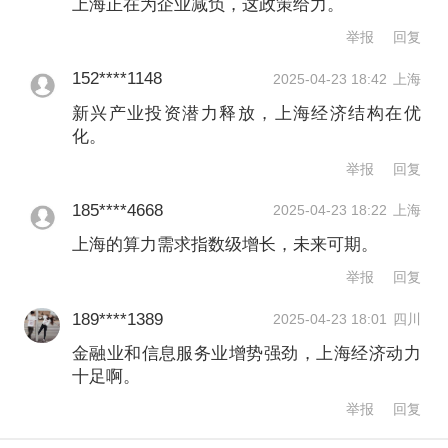
上海正在为企业减负，这政策给力。
稳增长，也得益于一些新兴领域的提
举报
回复
速。在工业领域，上海工业生产也在稳
152****1148
2025-04-23 18:42
上海
步回升。一季度上海规上工业增加值同
新兴产业投资潜力释放，上海经济结构在优
比增长3.7%，工业战略性新兴产业总产
化。
值增长3.7%，其中新一代信息技术、高
举报
回复
端装备、新能源等产值分别增长
185****4668
2025-04-23 18:22
上海
17.2%、10.5%和5%，如船舶、电子信
上海的算力需求指数级增长，未来可期。
举报
回复
息等产值增速均超过20%。
189****1389
2025-04-23 18:01
四川
上海社科院应用经济所副所长汤蕴懿
金融业和信息服务业增势强劲，上海经济动力
十足啊。
说，从2006年突破1万亿元，2011年达
举报
回复
到2万亿元，2017年超过3万亿元，2021