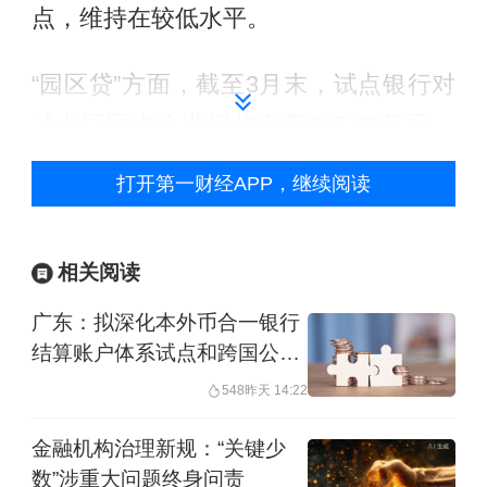
点，维持在较低水平。
“园区贷”方面，截至3月末，试点银行对
试点园区内企业授信金额115.38亿元，
发放贷款65.38亿元，平均贷款利率
打开第一财经APP，继续阅读
3.50%。
外贸方面，截至3月末，深圳外贸企业贷
相关阅读
款达1.1万亿元。继续实施出口信用保
广东：拟深化本外币合一银行
险“大统保”，推动出口信用保险实现全市
结算账户体系试点和跨国公司
本外币一体化资金池试点
中小外贸企业全覆盖，2024年服务小微
548
昨天 14:22
企业突破2.2万家，支持企业出口909.1
金融机构治理新规：“关键少
亿美元，同比增长27.5%。
数”涉重大问题终身问责