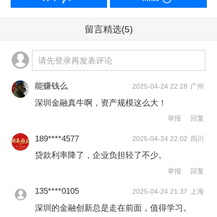
随着美国“对等关税”落地，深圳市金融机
构如何积极准备应对措施？
留言精选
(5)
记者注意到，近期深圳保险业推出诸多
请先登录再发表评论
创新举措。
能赚钱么
2025-04-24 22:28
广州
记者从深圳金融监管局处获悉，近日，
深圳金融真牛啊，资产规模这么大！
举报
回复
深圳财险业6家机构共同签发全国首
单“跨境电商保”保证保险，标志着保险创
189****4577
2025-04-24 22:02
四川
贷款利率降了，企业负担轻了不少。
新服务跨境电商深圳试点正式启动。
举报
回复
业内一般认为，传统跨境电商企业境内
135****0105
2025-04-24 21:37
上海
采买的现款交易模式制约了跨境电商行
深圳的金融创新总是走在前面，值得学习。