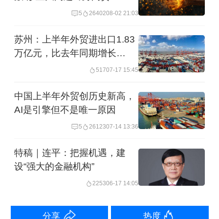
5
26402
08-02 21:03
积极应对关税影响
苏州：上半年外贸进出口1.83
深圳一直被认为是“中国外贸第一城”。深
万亿元，比去年同期增长
40.9%
圳海关数据显示，2024年深圳进出口总
517
07-17 15:45
额达4.5万亿元，连续多年实现快速增
中国上半年外贸创历史新高，
长。其中出口总额2.81万亿元，连续32
AI是引擎但不是唯一原因
年居内地城市首位。跨境电商是贯通国
5
26123
07-14 13:36
内国际双循环的重要引擎，而深圳拥有
特稿｜连平：把握机遇，建
超过12万家贸易型企业，约占全国总数
设“强大的金融机构”
的一半，进出口总额达3720亿元，占全
2253
06-17 14:05
国总量的14%。
分享
热度