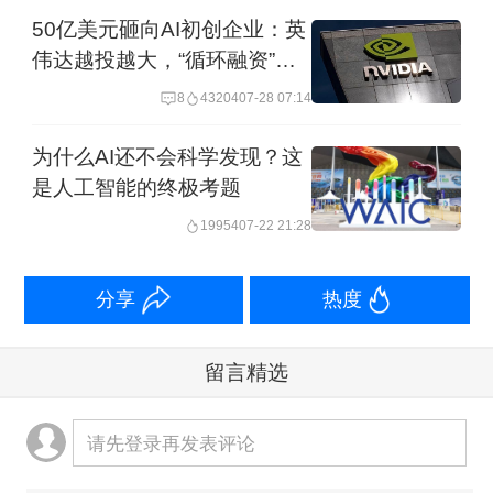
50亿美元砸向AI初创企业：英
伟达越投越大，“循环融资”疑
问越来越响
8
43204
07-28 07:14
为什么AI还不会科学发现？这
是人工智能的终极考题
19954
07-22 21:28
分享
热度
留言精选
请先登录再发表评论